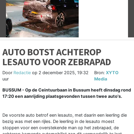
Vorige
V
AUTO BOTST ACHTEROP
LESAUTO VOOR ZEBRAPAD
Door
Redactie
op
2 december 2025, 19:32
Bron:
XYTO
uur
Media
BUSSUM - Op de Ceintuurbaan in Bussum heeft dinsdag rond
17:20 een aanrijding plaatsgevonden tussen twee auto's.
De voorste auto betrof een lesauto, met daarin een leerling die
bezig was met een rijles. De leerling in de lesauto moest
stoppen voor een overstekende man op het zebrapad, de
achterop komende automobilist zag dit vermoedelijk te laat.