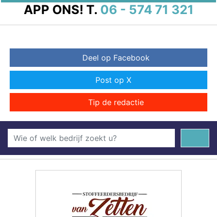
APP ONS!
T.
06 - 574 71 321
Deel op Facebook
Post op X
Tip de redactie