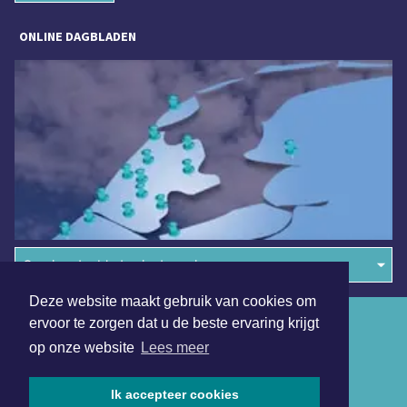
ONLINE DAGBLADEN
Overige dagbladen in de regio
Deze website maakt gebruik van cookies om
Algemene voorwaarden
ervoor te zorgen dat u de beste ervaring krijgt
op onze website
Lees meer
Disclaimer
Privacy Statement
Ik accepteer cookies