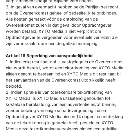
verplichtingen tijdelijk of blijvend verhinderen.
3. In geval van overmacht hebben beide Partijen het recht
om de Overeenkomst geheel of gedeeltelijk te ontbinden.
Alle kosten gemaakt vóór de ontbinding van de
Overeenkomst zullen in dat geval door Opdrachtgever
worden betaald. XYTO Media is niet verplicht om
Opdrachtgever te vergoeden voor eventuele verliezen die
zijn veroorzaakt door een dergelijke herroeping.
Artikel 16 Beperking van aansprakelijkheid
1. Indien enig resultaat dat is vastgelegd in de Overeenkomst
niet wordt bereikt, wordt een tekortkoming van XYTO Media
alleen geacht te bestaan indien XYTO Media dit resultaat bij
het aanvaarden van de Overeenkomst uitdrukkelijk heeft
beloofd.
2. Indien sprake is van toerekenbare tekortkoming van
XYTO Media, is XYTO Media uitsluitend gehouden tot
kosteloze herplaatsing van een advertentie en/of banner,
zonder betaling van enige schadevergoeding indien
Opdrachtgever XYTO Media binnen 14 dagen na ontdekking
van de tekortkoming in gebreke heeft gesteld en XYTO
Media deze tekortkoming vervolgens binnen een redelijke