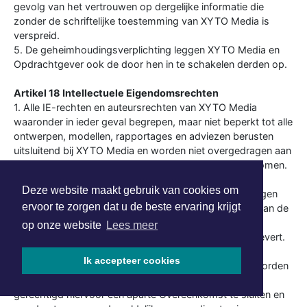
gevolg van het vertrouwen op dergelijke informatie die
zonder de schriftelijke toestemming van XYTO Media is
verspreid.
5. De geheimhoudingsverplichting leggen XYTO Media en
Opdrachtgever ook de door hen in te schakelen derden op.
Artikel 18 Intellectuele Eigendomsrechten
1. Alle IE-rechten en auteursrechten van XYTO Media
waaronder in ieder geval begrepen, maar niet beperkt tot alle
ontwerpen, modellen, rapportages en adviezen berusten
uitsluitend bij XYTO Media en worden niet overgedragen aan
Opdrachtgever tenzij uitdrukkelijk anders overeengekomen.
Alle IE-rechten en auteursrechten van Opdrachtgever
Deze website maakt gebruik van cookies om
berusten bij Opdrachtgever en worden niet overgedragen
ervoor te zorgen dat u de beste ervaring krijgt
aan XYTO Media. XYTO Media verkrijgt ten behoeve van de
uitvoering van de Overeenkomst een onherroepelijk
op onze website
Lees meer
gebruiksrecht van al hetgeen dat Opdrachtgever aanlevert.
2. Indien overeengekomen is dat één of meerdere van
Ik accepteer cookies
voorgenoemde zaken c.q. werken van XYTO Media worden
overgedragen aan Opdrachtgever, is XYTO Media
gerechtigd hiervoor een aparte Overeenkomst te sluiten en