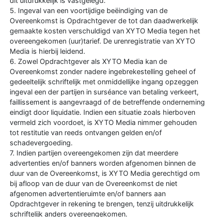
dit uitdrukkelijk is vastgelegd.
5. Ingeval van een voortijdige beëindiging van de
Overeenkomst is Opdrachtgever de tot dan daadwerkelijk
gemaakte kosten verschuldigd van XYTO Media tegen het
overeengekomen (uur)tarief. De urenregistratie van XYTO
Media is hierbij leidend.
6. Zowel Opdrachtgever als XYTO Media kan de
Overeenkomst zonder nadere ingebrekestelling geheel of
gedeeltelijk schriftelijk met onmiddellijke ingang opzeggen
ingeval een der partijen in surséance van betaling verkeert,
faillissement is aangevraagd of de betreffende onderneming
eindigt door liquidatie. Indien een situatie zoals hierboven
vermeld zich voordoet, is XYTO Media nimmer gehouden
tot restitutie van reeds ontvangen gelden en/of
schadevergoeding.
7. Indien partijen overeengekomen zijn dat meerdere
advertenties en/of banners worden afgenomen binnen de
duur van de Overeenkomst, is XYTO Media gerechtigd om
bij afloop van de duur van de Overeenkomst de niet
afgenomen advertentieruimte en/of banners aan
Opdrachtgever in rekening te brengen, tenzij uitdrukkelijk
schriftelijk anders overeengekomen.