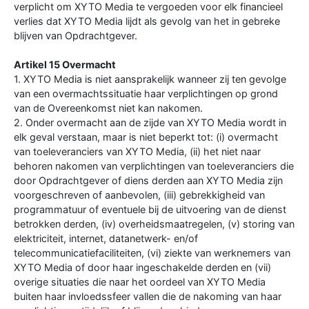
verplicht om XYTO Media te vergoeden voor elk financieel
verlies dat XYTO Media lijdt als gevolg van het in gebreke
blijven van Opdrachtgever.
Artikel 15 Overmacht
1. XYTO Media is niet aansprakelijk wanneer zij ten gevolge
van een overmachtssituatie haar verplichtingen op grond
van de Overeenkomst niet kan nakomen.
2. Onder overmacht aan de zijde van XYTO Media wordt in
elk geval verstaan, maar is niet beperkt tot: (i) overmacht
van toeleveranciers van XYTO Media, (ii) het niet naar
behoren nakomen van verplichtingen van toeleveranciers die
door Opdrachtgever of diens derden aan XYTO Media zijn
voorgeschreven of aanbevolen, (iii) gebrekkigheid van
programmatuur of eventuele bij de uitvoering van de dienst
betrokken derden, (iv) overheidsmaatregelen, (v) storing van
elektriciteit, internet, datanetwerk- en/of
telecommunicatiefaciliteiten, (vi) ziekte van werknemers van
XYTO Media of door haar ingeschakelde derden en (vii)
overige situaties die naar het oordeel van XYTO Media
buiten haar invloedssfeer vallen die de nakoming van haar