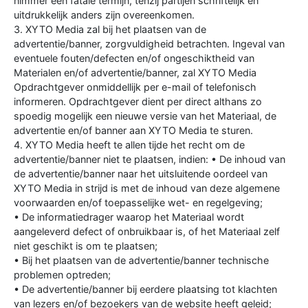
nimmer een fatale termijn, tenzij partijen schriftelijk en
uitdrukkelijk anders zijn overeenkomen.
3. XYTO Media zal bij het plaatsen van de
advertentie/banner, zorgvuldigheid betrachten. Ingeval van
eventuele fouten/defecten en/of ongeschiktheid van
Materialen en/of advertentie/banner, zal XYTO Media
Opdrachtgever onmiddellijk per e-mail of telefonisch
informeren. Opdrachtgever dient per direct althans zo
spoedig mogelijk een nieuwe versie van het Materiaal, de
advertentie en/of banner aan XYTO Media te sturen.
4. XYTO Media heeft te allen tijde het recht om de
advertentie/banner niet te plaatsen, indien: • De inhoud van
de advertentie/banner naar het uitsluitende oordeel van
XYTO Media in strijd is met de inhoud van deze algemene
voorwaarden en/of toepasselijke wet- en regelgeving;
• De informatiedrager waarop het Materiaal wordt
aangeleverd defect of onbruikbaar is, of het Materiaal zelf
niet geschikt is om te plaatsen;
• Bij het plaatsen van de advertentie/banner technische
problemen optreden;
• De advertentie/banner bij eerdere plaatsing tot klachten
van lezers en/of bezoekers van de website heeft geleid;