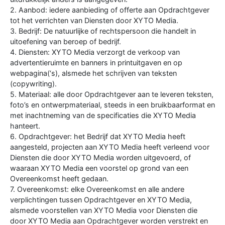
2. Aanbod: iedere aanbieding of offerte aan Opdrachtgever
tot het verrichten van Diensten door XYTO Media.
3. Bedrijf: De natuurlijke of rechtspersoon die handelt in
uitoefening van beroep of bedrijf.
4. Diensten: XYTO Media verzorgt de verkoop van
advertentieruimte en banners in printuitgaven en op
webpagina(‘s), alsmede het schrijven van teksten
(copywriting).
5. Materiaal: alle door Opdrachtgever aan te leveren teksten,
foto’s en ontwerpmateriaal, steeds in een bruikbaarformat en
met inachtneming van de specificaties die XYTO Media
hanteert.
6. Opdrachtgever: het Bedrijf dat XYTO Media heeft
aangesteld, projecten aan XYTO Media heeft verleend voor
Diensten die door XYTO Media worden uitgevoerd, of
waaraan XYTO Media een voorstel op grond van een
Overeenkomst heeft gedaan.
7. Overeenkomst: elke Overeenkomst en alle andere
verplichtingen tussen Opdrachtgever en XYTO Media,
alsmede voorstellen van XYTO Media voor Diensten die
door XYTO Media aan Opdrachtgever worden verstrekt en