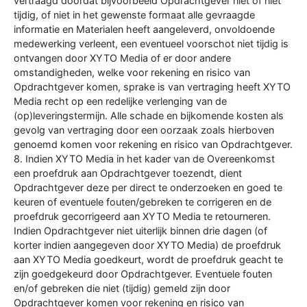
vertraagd doordat bijvoorbeeld Opdrachtgever niet of niet
tijdig, of niet in het gewenste formaat alle gevraagde
informatie en Materialen heeft aangeleverd, onvoldoende
medewerking verleent, een eventueel voorschot niet tijdig is
ontvangen door XYTO Media of er door andere
omstandigheden, welke voor rekening en risico van
Opdrachtgever komen, sprake is van vertraging heeft XYTO
Media recht op een redelijke verlenging van de
(op)leveringstermijn. Alle schade en bijkomende kosten als
gevolg van vertraging door een oorzaak zoals hierboven
genoemd komen voor rekening en risico van Opdrachtgever.
8. Indien XYTO Media in het kader van de Overeenkomst
een proefdruk aan Opdrachtgever toezendt, dient
Opdrachtgever deze per direct te onderzoeken en goed te
keuren of eventuele fouten/gebreken te corrigeren en de
proefdruk gecorrigeerd aan XYTO Media te retourneren.
Indien Opdrachtgever niet uiterlijk binnen drie dagen (of
korter indien aangegeven door XYTO Media) de proefdruk
aan XYTO Media goedkeurt, wordt de proefdruk geacht te
zijn goedgekeurd door Opdrachtgever. Eventuele fouten
en/of gebreken die niet (tijdig) gemeld zijn door
Opdrachtgever komen voor rekening en risico van