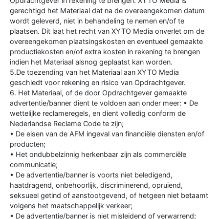
Opdrachtgever in rekening te brengen. XYTO Media is
gerechtigd het Materiaal dat na de overeengekomen datum
wordt geleverd, niet in behandeling te nemen en/of te
plaatsen. Dit laat het recht van XYTO Media onverlet om de
overeengekomen plaatsingskosten en eventueel gemaakte
productiekosten en/of extra kosten in rekening te brengen
indien het Materiaal alsnog geplaatst kan worden.
5.De toezending van het Materiaal aan XYTO Media
geschiedt voor rekening en risico van Opdrachtgever.
6. Het Materiaal, of de door Opdrachtgever gemaakte
advertentie/banner dient te voldoen aan onder meer: • De
wettelijke reclameregels, en dient volledig conform de
Nederlandse Reclame Code te zijn;
• De eisen van de AFM ingeval van financiële diensten en/of
producten;
• Het ondubbelzinnig herkenbaar zijn als commerciële
communicatie;
• De advertentie/banner is voorts niet beledigend,
haatdragend, onbehoorlijk, discriminerend, opruiend,
seksueel getind of aanstootgevend, of hetgeen niet betaamt
volgens het maatschappelijk verkeer;
• De advertentie/banner is niet misleidend of verwarrend;