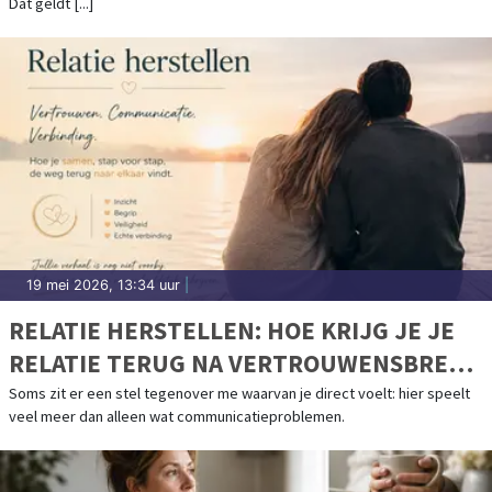
Dat geldt [...]
19 mei 2026, 13:34 uur
|
RELATIE HERSTELLEN: HOE KRIJG JE JE
RELATIE TERUG NA VERTROUWENSBREUK
EN AFSTAND?
Soms zit er een stel tegenover me waarvan je direct voelt: hier speelt
veel meer dan alleen wat communicatieproblemen.