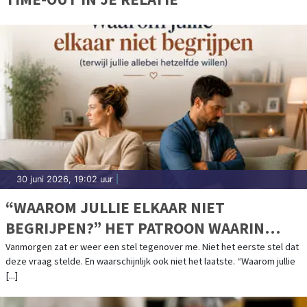
30 juni 2026, 19:02 uur
|
“WAAROM JULLIE ELKAAR NIET
BEGRIJPEN?” HET PATROON WAARIN
ZOVEEL STELLEN VASTLOPEN.
Vanmorgen zat er weer een stel tegenover me. Niet het eerste stel dat
deze vraag stelde. En waarschijnlijk ook niet het laatste. “Waarom jullie
[...]