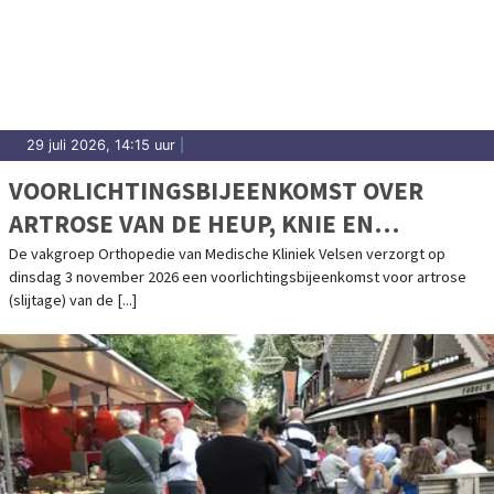
29 juli 2026, 14:15 uur
|
VOORLICHTINGSBIJEENKOMST OVER
ARTROSE VAN DE HEUP, KNIE EN
SCHOUDER IN MEDISCHE KLINIEK VELSEN
De vakgroep Orthopedie van Medische Kliniek Velsen verzorgt op
dinsdag 3 november 2026 een voorlichtingsbijeenkomst voor artrose
(slijtage) van de [...]