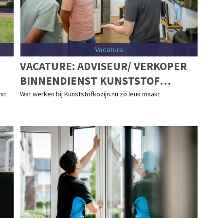
Vacature
VACATURE: ADVISEUR/ VERKOPER
BINNENDIENST KUNSTSTOF
KOZIJNEN (40 UUR)
at
Wat werken bij Kunststofkozijn.nu zo leuk maakt