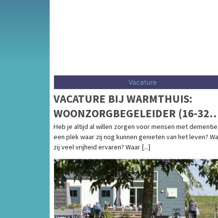
en vind jouw nieuwe baan in de regio Noord
Vacature
VACATURE BIJ WARMTHUIS:
WOONZORGBEGELEIDER (16-32
UUR)
Heb je altijd al willen zorgen voor mensen met dementie
een plek waar zij nog kunnen genieten van het leven? W
zij veel vrijheid ervaren? Waar [...]