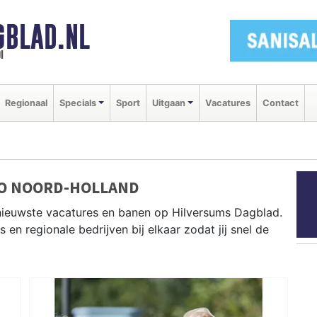
GBLAD.NL
i
Regionaal
Specials
Sport
Uitgaan
Vacatures
Contact
IO NOORD-HOLLAND
nieuwste vacatures en banen op Hilversums Dagblad.
en regionale bedrijven bij elkaar zodat jij snel de
legenheid. Bekijk het actuele aanbod aan vacatures