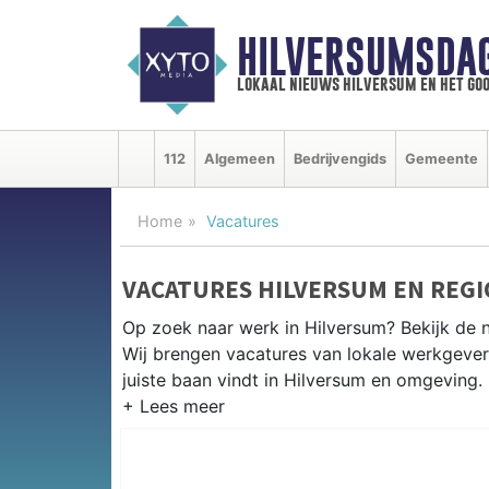
HILVERSUMSDA
lokaal nieuws hilversum en het goo
112
Algemeen
Bedrijvengids
Gemeente
Home
Vacatures
VACATURES HILVERSUM EN REG
Op zoek naar werk in Hilversum? Bekijk de 
Wij brengen vacatures van lokale werkgevers 
juiste baan vindt in Hilversum en omgeving.
WERKEN IN HILVERSUM
Hilversum en omgeving bieden volop werkge