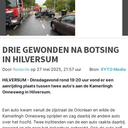
Vorige
V
DRIE GEWONDEN NA BOTSING
IN HILVERSUM
Door
Redactie
op
27 mei 2025, 21:57 uur
Bron:
XYTO Media
HILVERSUM - Dinsdagavond rond 19:20 uur vond er een
aanrijding plaats tussen twee auto's aan de Kamerlingh
Onnesweg in Hilversum.
Een auto kwam vanuit de zijstraat de Orionlaan en wilde de
Kamerlingh Onnesweg oprijden en zag daarbij de andere auto
over het hoofd. Twee inzittenden van de een auto raakte daarbij
gewond en zijn naar het ziekenhuis gebracht. Ook de auto zelf