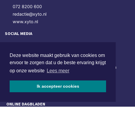
072 8200 600
redactie@xyto.nl
www.xyto.nl
SOCIAL MEDIA
Deze website maakt gebruik van cookies om
NIEUWSBRIEF AANMELDEN
ervoor te zorgen dat u de beste ervaring krijgt
Schrijf je in voor onze nieuwsbrief en krijg wekelijks een
op onze website
Lees meer
samenvatting van alle gebeurtenissen uit jouw regio.
Ik accepteer cookies
Aanmelden
ONLINE DAGBLADEN