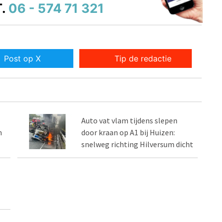
.
06 - 574 71 321
Post op X
Tip de redactie
Auto vat vlam tijdens slepen
m
door kraan op A1 bij Huizen:
snelweg richting Hilversum dicht