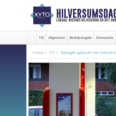
HILVERSUMSDA
lokaal nieuws hilversum en het goo
112
Algemeen
Bedrijvengids
Gemeente
Home
112
Getuigen gezocht van overval t