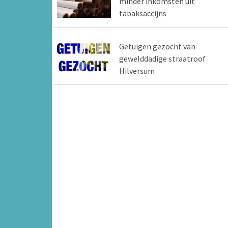
minder inkomsten uit
tabaksaccijns
Getuigen gezocht van
gewelddadige straatroof
Hilversum