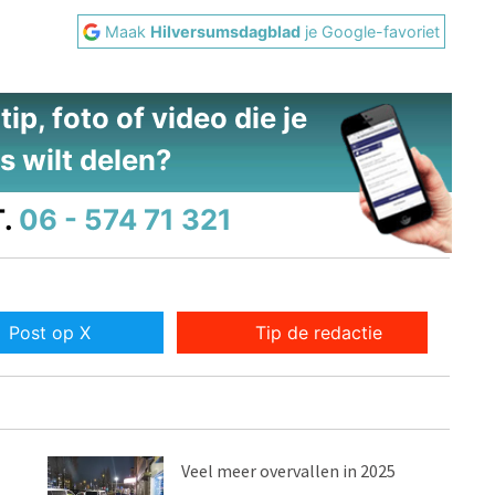
Maak
Hilversumsdagblad
je Google-favoriet
ip, foto of video die je
s wilt delen?
.
06 - 574 71 321
Post op X
Tip de redactie
Veel meer overvallen in 2025