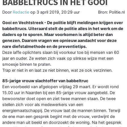
BABBELTRUCS IN HET GOOI
Door
Redactie
op
3 april 2019, 20:29 uur
Bron: Politie.nl
Gooi en Vechtstreek - De politie blijft meldingen krijgen over
babbeltrucs. Uiteraard stelt de politie alles in het werk om de
daders op te sporen. Maar voorkomen is altijd beter dan
genezen. Daarom vragen we opnieuw aandacht voor deze
nare diefstalmethode en de preventietips.
Deze laffe oplichters slaan bij voorkeur toe bij mensen van 60
jaar en ouder. Ze weten zich vaak op slinkse wijze met een
smoesje binnen te praten.
Trap er niet in en laat ze niet binnen, wat ze ook verzinnen.
85-jarige vrouw slachtoffer van babbeltruc
Een voorbeeld van afgelopen vrijdag 29 maart. Er wordt rond
15.00 uur in Naarden bij een 85-jarige vrouw aangebeld. De
bewoonster doet open en ziet twee mannen staan. De twee
stellen zich voor als medewerkers van een
energiemaatschappij. De vrouw laat de mannen binnen. Terwijl
de ene man een gesprek begint met de vrouw, verdwijnt de
andere man uit beeld en doorzoekt de woning. Na het gesprek