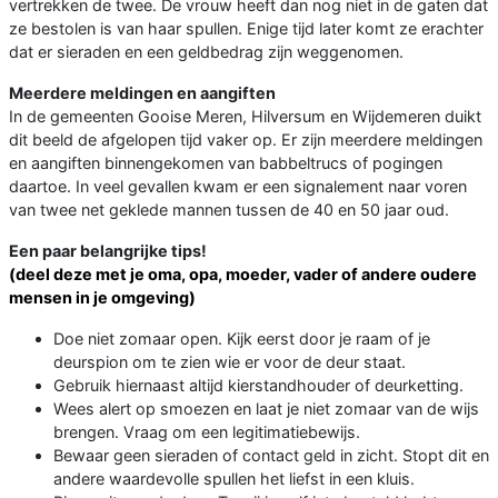
vertrekken de twee. De vrouw heeft dan nog niet in de gaten dat
ze bestolen is van haar spullen. Enige tijd later komt ze erachter
dat er sieraden en een geldbedrag zijn weggenomen.
Meerdere meldingen en aangiften
In de gemeenten Gooise Meren, Hilversum en Wijdemeren duikt
dit beeld de afgelopen tijd vaker op. Er zijn meerdere meldingen
en aangiften binnengekomen van babbeltrucs of pogingen
daartoe. In veel gevallen kwam er een signalement naar voren
van twee net geklede mannen tussen de 40 en 50 jaar oud.
Een paar belangrijke tips!
(deel deze met je oma, opa, moeder, vader of andere oudere
mensen in je omgeving)
Doe niet zomaar open. Kijk eerst door je raam of je
deurspion om te zien wie er voor de deur staat.
Gebruik hiernaast altijd kierstandhouder of deurketting.
Wees alert op smoezen en laat je niet zomaar van de wijs
brengen. Vraag om een legitimatiebewijs.
Bewaar geen sieraden of contact geld in zicht. Stopt dit en
andere waardevolle spullen het liefst in een kluis.