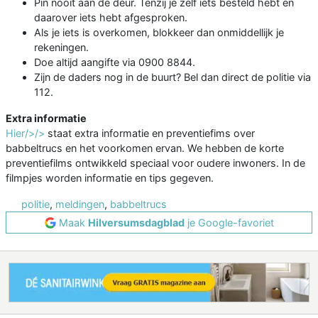
Pin nooit aan de deur. Tenzij je zelf iets besteld hebt en
daarover iets hebt afgesproken.
Als je iets is overkomen, blokkeer dan onmiddellijk je
rekeningen.
Doe altijd aangifte via 0900 8844.
Zijn de daders nog in de buurt? Bel dan direct de politie via
112.
Extra informatie
Hier/>/>
staat extra informatie en preventiefims over
babbeltrucs en het voorkomen ervan. We hebben de korte
preventiefilms ontwikkeld speciaal voor oudere inwoners. In de
filmpjes worden informatie en tips gegeven.
politie
,
meldingen
,
babbeltrucs
Maak
Hilversumsdagblad
je Google-favoriet