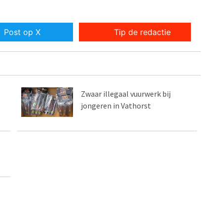
Post op X
Tip de redactie
Zwaar illegaal vuurwerk bij
jongeren in Vathorst