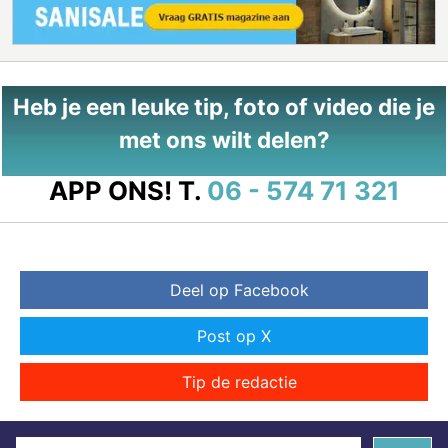
Heb je een leuke tip, foto of video die je
met ons wilt delen?
APP ONS!
T.
06 - 574 71 321
Deel op Facebook
Post op X
Tip de redactie