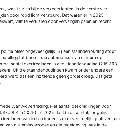
t, was te zien bij de verkeerslichten: in de eerste vier
en door rood licht verstuurd. Dat waren er in 2025
kwart, valt te verklaren door vervangen palen en recent
olitie bleef ongeveer gelijk. Bij een staandehouding stopt
genstelling tot boetes die automatisch via camera op
otaal aantal overtredingen is een staandehouding (215.393
eken). Uit die staandehoudingen kwam onder andere een
erd werd dat een inzittende geen gordel droeg. Dat getal
.
omede Wahv-overtreding. Het aantal beschikkingen voor
.677.994 in 2025). In 2025 daalde dit aantal, mogelijk
tredingen van inrijverboden is ongeveer gelijk gebleven aan
gen van nul-emissiezones en die regelgeving was in de