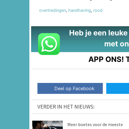
overtredingen
,
handhaving
,
rood
Heb je een leuke t
met on
APP ONS!
T
Deel op Facebook
VERDER IN HET NIEUWS:
Meer boetes voor de meeste