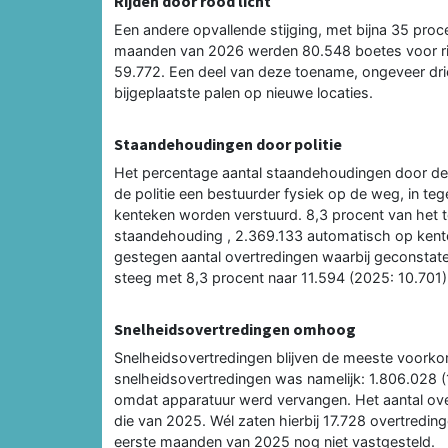
Rijden door rood licht
Een andere opvallende stijging, met bijna 35 procen
maanden van 2026 werden 80.548 boetes voor rijd
59.772. Een deel van deze toename, ongeveer drie
bijgeplaatste palen op nieuwe locaties.
Staandehoudingen door politie
Het percentage aantal staandehoudingen door de p
de politie een bestuurder fysiek op de weg, in te
kenteken worden verstuurd. 8,3 procent van het t
staandehouding , 2.369.133 automatisch op kent
gestegen aantal overtredingen waarbij geconstate
steeg met 8,3 procent naar 11.594 (2025: 10.701)
Snelheidsovertredingen omhoog
Snelheidsovertredingen blijven de meeste voork
snelheidsovertredingen was namelijk: 1.806.028 (1
omdat apparatuur werd vervangen. Het aantal over
die van 2025. Wél zaten hierbij 17.728 overtredin
eerste maanden van 2025 nog niet vastgesteld.