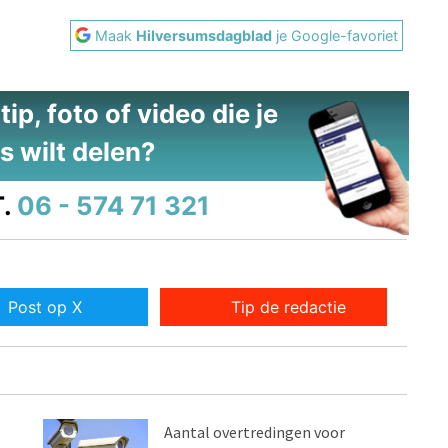
Maak
Hilversumsdagblad
je Google-favoriet
ip, foto of video die je
s wilt delen?
.
06 - 574 71 321
Post op X
Tip de redactie
Aantal overtredingen voor