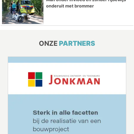
onderuit met brommer
ONZE
PARTNERS