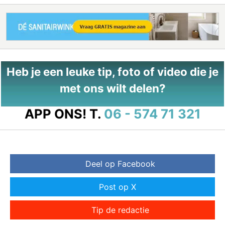
Heb je een leuke tip, foto of video die je
met ons wilt delen?
APP ONS!
T.
06 - 574 71 321
Deel op Facebook
Post op X
Tip de redactie