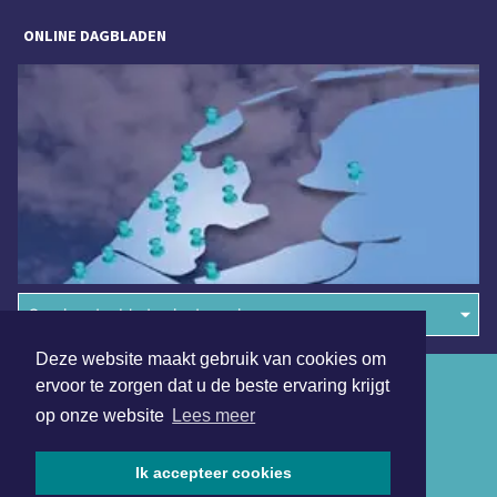
ONLINE DAGBLADEN
Overige dagbladen in de regio
Deze website maakt gebruik van cookies om
Algemene voorwaarden
ervoor te zorgen dat u de beste ervaring krijgt
op onze website
Lees meer
Disclaimer
Privacy Statement
Ik accepteer cookies