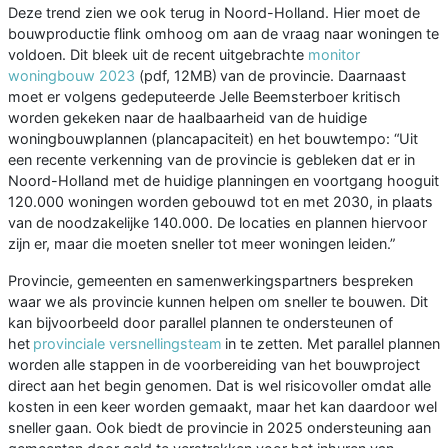
Deze trend zien we ook terug in Noord-Holland. Hier moet de
bouwproductie flink omhoog om aan de vraag naar woningen te
voldoen. Dit bleek uit de recent uitgebrachte
monitor
woningbouw 2023
(pdf, 12MB) van de provincie. Daarnaast
moet er volgens gedeputeerde Jelle Beemsterboer kritisch
worden gekeken naar de haalbaarheid van de huidige
woningbouwplannen (plancapaciteit) en het bouwtempo: “Uit
een recente verkenning van de provincie is gebleken dat er in
Noord-Holland met de huidige planningen en voortgang hooguit
120.000 woningen worden gebouwd tot en met 2030, in plaats
van de noodzakelijke 140.000. De locaties en plannen hiervoor
zijn er, maar die moeten sneller tot meer woningen leiden.”
Provincie, gemeenten en samenwerkingspartners bespreken
waar we als provincie kunnen helpen om sneller te bouwen. Dit
kan bijvoorbeeld door parallel plannen te ondersteunen of
het
provinciale versnellingsteam
in te zetten. Met parallel plannen
worden alle stappen in de voorbereiding van het bouwproject
direct aan het begin genomen. Dat is wel risicovoller omdat alle
kosten in een keer worden gemaakt, maar het kan daardoor wel
sneller gaan. Ook biedt de provincie in 2025 ondersteuning aan