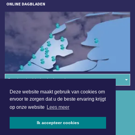
ONLINE DAGBLADEN
Overige dagbladen in de regio
Deze website maakt gebruik van cookies om
Algemene voorwaarden
ervoor te zorgen dat u de beste ervaring krijgt
op onze website
Lees meer
Disclaimer
Privacy Statement
Ik accepteer cookies
Copyright (c) 2026 | Hilversumsdagblad.nl - Alle rechten