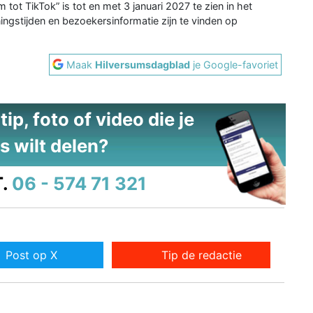
tot TikTok” is tot en met 3 januari 2027 te zien in het
gstijden en bezoekersinformatie zijn te vinden op
Maak
Hilversumsdagblad
je Google-favoriet
ip, foto of video die je
s wilt delen?
.
06 - 574 71 321
Post op X
Tip de redactie