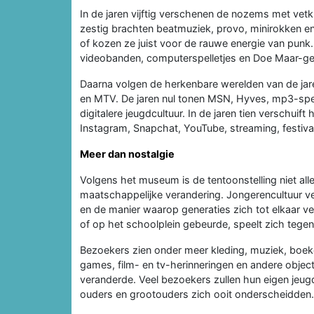
In de jaren vijftig verschenen de nozems met vetk
zestig brachten beatmuziek, provo, minirokken en 
of kozen ze juist voor de rauwe energie van punk.
videobanden, computerspelletjes en Doe Maar-ge
Daarna volgen de herkenbare werelden van de jare
en MTV. De jaren nul tonen MSN, Hyves, mp3-spe
digitalere jeugdcultuur. In de jaren tien verschuif
Instagram, Snapchat, YouTube, streaming, festiva
Meer dan nostalgie
Volgens het museum is de tentoonstelling niet all
maatschappelijke verandering. Jongerencultuur ver
en de manier waarop generaties zich tot elkaar ve
of op het schoolplein gebeurde, speelt zich tegen
Bezoekers zien onder meer kleding, muziek, boeken
games, film- en tv-herinneringen en andere objecte
veranderde. Veel bezoekers zullen hun eigen jeug
ouders en grootouders zich ooit onderscheidden.