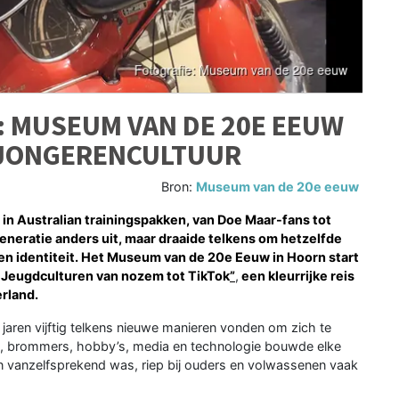
: MUSEUM VAN DE 20E EEUW
R JONGERENCULTUUR
Bron:
Museum van de 20e eeuw
n Australian trainingspakken, van Doe Maar-fans tot
 generatie anders uit, maar draaide telkens om hetzelfde
gen identiteit. Het Museum van de 20e Eeuw in Hoorn start
 Jeugdculturen van nozem tot TikTok
”
,
een kleurrijke reis
erland.
 jaren vijftig telkens nieuwe manieren vonden om zich te
al, brommers, hobby’s, media en technologie bouwde elke
n vanzelfsprekend was, riep bij ouders en volwassenen vaak