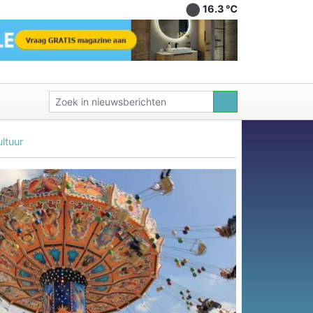
16.3 ℃
ltuur