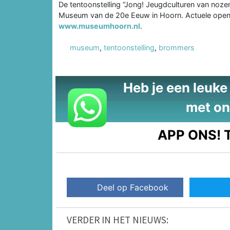
De tentoonstelling “Jong! Jeugdculturen van nozem 
Museum van de 20e Eeuw in Hoorn. Actuele openin
www.museumhoorn.nl
.
museum
,
tentoonstelling
,
brommers
Heb je een leuke t
met on
APP ONS!
T
Deel op Facebook
VERDER IN HET NIEUWS: