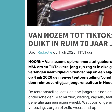
VAN NOZEM TOT TIKTOK
DUIKT IN RUIM 70 JAA
Door
Redactie
op
1 juli 2026, 11:51 uur
HOORN – Van nozems op brommers tot gabbers i
MSN’ers en TikTokkers: jong zijn zag er in elke
verlangen naar vrijheid, vriendschap en een ei
op 4 juli 2026 de nieuwe tentoonstelling
“Jong!
door ruim zeventig jaar jongerencultuur in Ned
De tentoonstelling laat zien hoe jongeren sinds de
onderscheiden. Met muziek, kleding, kapsels, ta
generatie aan een eigen wereld. Wat voor jongere
verbazing, zorgen of zelfs weerstand op.