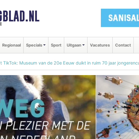
GBLAD.NL
i
Regionaal
Specials
Sport
Uitgaan
Vacatures
Contact
 TikTok: Museum van de 20e Eeuw duikt in ruim 70 jaar jongerencu