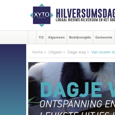
HILVERSUMSDA
lokaal nieuws hilversum en het goo
112
Algemeen
Bedrijvengids
Gemeente
Home
Uitgaan
Dagje weg
Van nozem tot