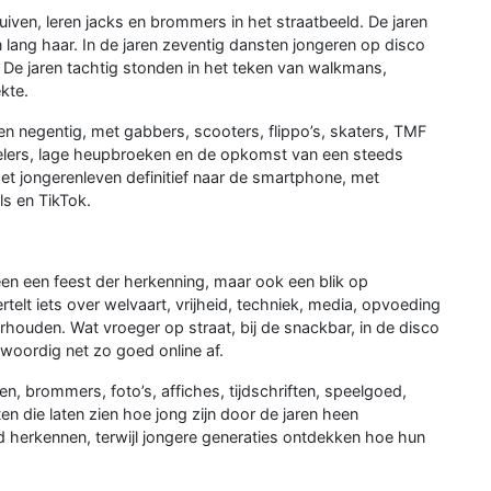
uiven, leren jacks en brommers in het straatbeeld. De jaren
lang haar. In de jaren zeventig dansten jongeren op disco
 De jaren tachtig stonden in het teken van walkmans,
kte.
n negentig, met gabbers, scooters, flippo’s, skaters, TMF
lers, lage heupbroeken en de opkomst van een steeds
t het jongerenleven definitief naar de smartphone, met
ls en TikTok.
een een feest der herkenning, maar ook een blik op
telt iets over welvaart, vrijheid, techniek, media, opvoeding
rhouden. Wat vroeger op straat, bij de snackbar, in de disco
woordig net zo goed online af.
, brommers, foto’s, affiches, tijdschriften, speelgoed,
n die laten zien hoe jong zijn door de jaren heen
d herkennen, terwijl jongere generaties ontdekken hoe hun