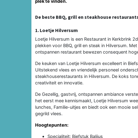
plek te vinden.
De beste BBQ, grill en steakhouse restaurant
1. Loetje Hilversum
Loetje Hilversum is een Restaurant in Kerkbrink 2
plekken voor BBQ, grill en steak in Hilversum. Met 
ontspannen restaurant bewezen consequent hoge k
De keuken van Loetje Hilversum excelleert in Bief
Uitstekend vlees en vriendelijk personeel ondersch
steakhouserestaurants in Hilversum. De koks tonen
creativiteit en innovatie.
De Gezellig, gastvrij, ontspannen ambiance verster
het eerst mee kennismaakt, Loetje Hilversum weet 
lunches, Familie-uitjes en biedt ook een mooie sel
gegrild vlees.
Hoogtepunten:
Specialiteit: Biefstuk Balijus