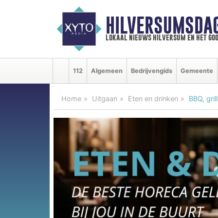
HILVERSUMSDA
lokaal nieuws hilversum en het goo
112
Algemeen
Bedrijvengids
Gemeente
Home
Uitgaan
Eten en drinken
BBQ, gri