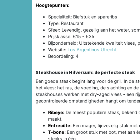
Hoogtepunten:
Specialiteit: Biefstuk en spareribs
Type: Restaurant
Sfeer: Levendig, gezellig aan het water, so
Prijsklasse: €15 - €35
Bijzonderheid: Uitstekende kwaliteit vlees, 
Website:
Los Argentinos Utrecht
Beoordeling: 4
Steakhouse in Hilversum: de perfecte steak
Een goede steak begint lang voor de grill. In de s
het vlees: het ras, de voeding, de slachting en d
steakhouses werken met dry-aged vlees - een rij
gecontroleerde omstandigheden hangt om tender
Ribeye:
De meest populaire steak, bekend o
maakt.
Entrecôte:
Een mager, fijnvezelig stuk met 
T-bone:
Een groot stuk met bot, met aan é
steaks in één.