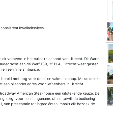
consistent kwaliteitsvlees
ek veroverd in het culinaire aanbod van Utrecht. Dit Warm,
n Oudegracht aan de Werf 139, 3511 AJ Utrecht weet gasten
 en een fijne ambiance.
bs, bereid met oog voor detail en vakmanschap. Malse steaks
ot een bijzonder adres voor liefhebbers in Utrecht.
s Broadway American Steakhouse een uitstekende keuze. De
ling zorgt voor een aangename sfeer, terwijl de bediening
il, van presentatie tot ingrediënten, maakt elk bezoek de