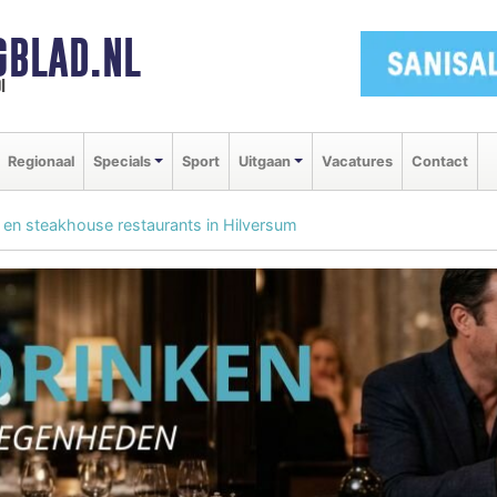
GBLAD.NL
i
Regionaal
Specials
Sport
Uitgaan
Vacatures
Contact
ll en steakhouse restaurants in Hilversum