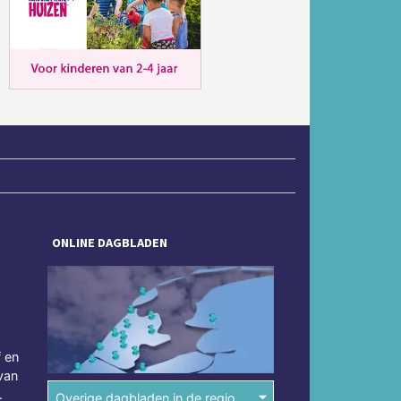
Volgende
ONLINE DAGBLADEN
f en
van
.
Overige dagbladen in de regio