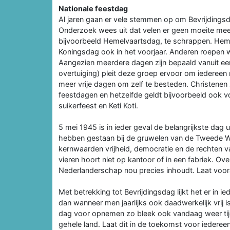
Nationale feestdag
Al jaren gaan er vele stemmen op om Bevrijdingsda
Onderzoek wees uit dat velen er geen moeite me
bijvoorbeeld Hemelvaartsdag, te schrappen. Hemel
Koningsdag ook in het voorjaar. Anderen roepen w
Aangezien meerdere dagen zijn bepaald vanuit een
overtuiging) pleit deze groep ervoor om iedereen
meer vrije dagen om zelf te besteden. Christenen
feestdagen en hetzelfde geldt bijvoorbeeld ook v
suikerfeest en Keti Koti.
5 mei 1945 is in ieder geval de belangrijkste dag 
hebben gestaan bij de gruwelen van de Tweede W
kernwaarden vrijheid, democratie en de rechten 
vieren hoort niet op kantoor of in een fabriek. O
Nederlanderschap nou precies inhoudt. Laat vooral
Met betrekking tot Bevrijdingsdag lijkt het er in ied
dan wanneer men jaarlijks ook daadwerkelijk vrij i
dag voor opnemen zo bleek ook vandaag weer tijd
gehele land. Laat dit in de toekomst voor iedereen