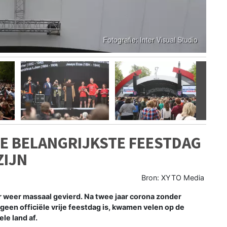
Volgen
E BELANGRIJKSTE FEESTDAG
ZIJN
Bron: XYTO Media
 weer massaal gevierd. Na twee jaar corona zonder
r geen officiële vrije feestdag is, kwamen velen op de
le land af.