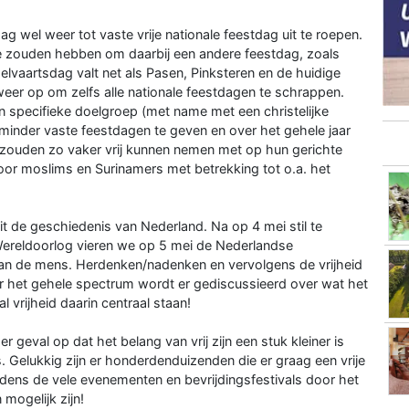
g wel weer tot vaste vrije nationale feestdag uit te roepen.
e zouden hebben om daarbij een andere feestdag, zoals
vaartsdag valt net als Pasen, Pinksteren en de huidige
eer op om zelfs alle nationale feestdagen te schrappen.
 specifieke doelgroep (met name met een christelijke
 minder vaste feestdagen te geven en over het gehele jaar
 zouden zo vaker vrij kunnen nemen met op hun gerichte
oor moslims en Surinamers met betrekking tot o.a. het
uit de geschiedenis van Nederland. Na op 4 mei stil te
ereldoorlog vieren we op 5 mei de Nederlandse
van de mens. Herdenken/nadenken en vervolgens de vrijheid
ver het gehele spectrum wordt er gediscussieerd over wat het
 vrijheid daarin centraal staan!
er geval op dat het belang van vrij zijn een stuk kleiner is
s. Gelukkig zijn er honderdenduizenden die er graag een vrije
ens de vele evenementen en bevrijdingsfestivals door het
 mogelijk zijn!