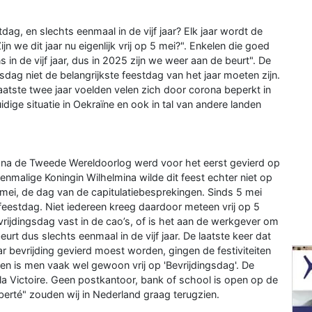
dag, en slechts eenmaal in de vijf jaar? Elk jaar wordt de
n we dit jaar nu eigenlijk vrij op 5 mei?". Enkelen die goed
in de vijf jaar, dus in 2025 zijn we weer aan de beurt". De
ngsdag niet de belangrijkste feestdag van het jaar moeten zijn.
aatste twee jaar voelden velen zich door corona beperkt in
idige situatie in Oekraïne en ook in tal van andere landen
s na de Tweede Wereldoorlog werd voor het eerst gevierd op
nmalige Koningin Wilhelmina wilde dit feest echter niet op
ei, de dag van de capitulatiebesprekingen. Sinds 5 mei
 feestdag. Niet iedereen kreeg daardoor meteen vrij op 5
evrijdingsdag vast in de cao’s, of is het aan de werkgever om
eurt dus slechts eenmaal in de vijf jaar. De laatste keer dat
aar bevrijding gevierd moest worden, gingen de festiviteiten
en is men vaak wel gewoon vrij op 'Bevrijdingsdag'. De
la Victoire. Geen postkantoor, bank of school is open op de
berté" zouden wij in Nederland graag terugzien.