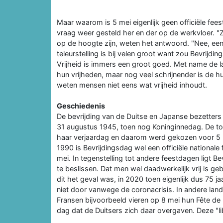
Maar waarom is 5 mei eigenlijk geen officiële feest
vraag weer gesteld her en der op de werkvloer. "Zij
op de hoogte zijn, weten het antwoord. "Nee, eens 
teleurstelling is bij velen groot want zou Bevrijdi
Vrijheid is immers een groot goed. Met name de l
hun vrijheden, maar nog veel schrijnender is de hu
weten mensen niet eens wat vrijheid inhoudt.
Geschiedenis
De bevrijding van de Duitse en Japanse bezetter
31 augustus 1945, toen nog Koninginnedag. De toe
haar verjaardag en daarom werd gekozen voor 5 m
1990 is Bevrijdingsdag wel een officiële nationale
mei. In tegenstelling tot andere feestdagen ligt B
te beslissen. Dat men wel daadwerkelijk vrij is geb
dit het geval was, in 2020 toen eigenlijk dus 75 j
niet door vanwege de coronacrisis. In andere land
Fransen bijvoorbeeld vieren op 8 mei hun Fête de 
dag dat de Duitsers zich daar overgaven. Deze "li