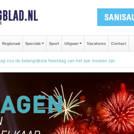
GBLAD.NL
i
Regionaal
Specials
Sport
Uitgaan
Vacatures
Contact
ag zou de belangrijkste feestdag van het jaar moeten zijn