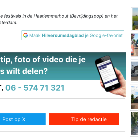
de festivals in de Haarlemmerhout (Bevrijdingspop) en het
sterdam.
Maak
Hilversumsdagblad
je Google-favoriet
ip, foto of video die je
s wilt delen?
.
06 - 574 71 321
Post op X
Tip de redactie