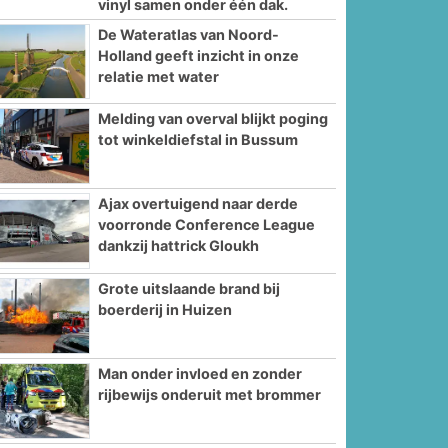
vinyl samen onder één dak.
De Wateratlas van Noord-
Holland geeft inzicht in onze
relatie met water
Melding van overval blijkt poging
tot winkeldiefstal in Bussum
Ajax overtuigend naar derde
voorronde Conference League
dankzij hattrick Gloukh
Grote uitslaande brand bij
boerderij in Huizen
Man onder invloed en zonder
rijbewijs onderuit met brommer