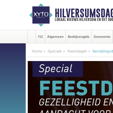
HILVERSUMSDA
lokaal nieuws hilversum en het goo
112
Algemeen
Bedrijvengids
Gemeente
Home
Specials
Feestdagen
Bevrijdingsd