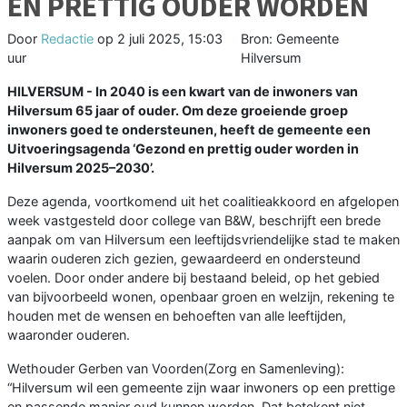
EN PRETTIG OUDER WORDEN
Door
Redactie
op
2 juli 2025, 15:03
Bron: Gemeente
uur
Hilversum
HILVERSUM - In 2040 is een kwart van de inwoners van
Hilversum 65 jaar of ouder. Om deze groeiende groep
inwoners goed te ondersteunen, heeft de gemeente een
Uitvoeringsagenda ‘Gezond en prettig ouder worden in
Hilversum 2025–2030’.
Deze agenda, voortkomend uit het coalitieakkoord en afgelopen
week vastgesteld door college van B&W, beschrijft een brede
aanpak om van Hilversum een leeftijdsvriendelijke stad te maken
waarin ouderen zich gezien, gewaardeerd en ondersteund
voelen. Door onder andere bij bestaand beleid, op het gebied
van bijvoorbeeld wonen, openbaar groen en welzijn, rekening te
houden met de wensen en behoeften van alle leeftijden,
waaronder ouderen.
Wethouder Gerben van Voorden(Zorg en Samenleving):
“Hilversum wil een gemeente zijn waar inwoners op een prettige
en passende manier oud kunnen worden. Dat betekent niet