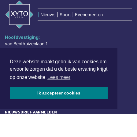
|
Nieuws | Sport | Evenementen
Hoofdvestiging:
van Benthuizenlaan 1
1701 BZ Heerhugowaard
072 8200 600
Deze website maakt gebruik van cookies om
ervoor te zorgen dat u de beste ervaring krijgt
redactie@xyto.nl
www.xyto.nl
op onze website
Lees meer
SOCIAL MEDIA
Ik accepteer cookies
NIEUWSBRIEF AANMELDEN
Schrijf je in voor onze nieuwsbrief en krijg wekelijks een
samenvatting van alle gebeurtenissen uit jouw regio.