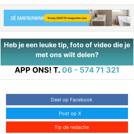
Heb je een leuke tip, foto of video die je
met ons wilt delen?
APP ONS!
T.
06 - 574 71 321
Deel op Facebook
Post op X
Tip de redactie