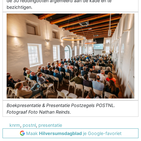
de 30 reddingboten afgemeerd aan de kade en te
bezichtigen.
Boekpresentatie & Presentatie Postzegels POSTNL.
Fotograaf Foto Nathan Reinds.
knrm
,
postnl
,
presentatie
Maak
Hilversumsdagblad
je Google-favoriet