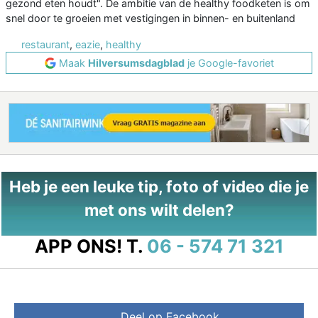
gezond eten houdt". De ambitie van de healthy foodketen is om
snel door te groeien met vestigingen in binnen- en buitenland
restaurant
,
eazie
,
healthy
Maak
Hilversumsdagblad
je Google-favoriet
Heb je een leuke tip, foto of video die je
met ons wilt delen?
APP ONS!
T.
06 - 574 71 321
Deel op Facebook