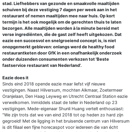
stad. Liefhebbers van gezonde en smaakvolle maaltijden
schuiven bij deze vestiging 7 dagen per week aan in het
restaurant of nemen maaltijden mee naar huis. Op kort
termijn is het ook mogelijk om de gerechten thuis te laten
bezorgen. Alle maaltijden worden à la minute bereid met
verse ingrediënten, die de gast zelf heeft uitgekozen. Dat
eazie een succesvol en snelgroeiend concept is, is niet
onopgemerkt gebleven: onlangs werd de healthy food
restaurantketen door GfK in een onafhankelijk onderzoek
onder duizenden consumenten verkozen tot 'Beste
fastservice restaurant van Nederland'.
Eazie does it
Sinds eind 2018 opende eazie maar liefst vijf nieuwe
vestigingen. Naast Hilversum, mochten Alkmaar, Zoetermeer
Oranjelaan, Den Haag Leyweg en Utrecht Centraal Station eazie
verwelkomen. Inmiddels staat de teller in Nederland op 23
vestigingen. Mede-eigenaar Shunli Huang vertelt enthousiast:
''We zijn trots dat we van eind 2018 tot op heden zo hard zijn
gegroeid! Met de ligging in het bruisende centrum van Hilversum
is dit filiaal een fijne horecaspot voor iedereen die van écht