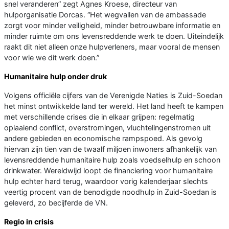
snel veranderen” zegt Agnes Kroese, directeur van
hulporganisatie Dorcas. “Het wegvallen van de ambassade
zorgt voor minder veiligheid, minder betrouwbare informatie en
minder ruimte om ons levensreddende werk te doen. Uiteindelijk
raakt dit niet alleen onze hulpverleners, maar vooral de mensen
voor wie we dit werk doen.”
Humanitaire hulp onder druk
Volgens officiële cijfers van de Verenigde Naties is Zuid-Soedan
het minst ontwikkelde land ter wereld. Het land heeft te kampen
met verschillende crises die in elkaar grijpen: regelmatig
oplaaiend conflict, overstromingen, vluchtelingenstromen uit
andere gebieden en economische rampspoed. Als gevolg
hiervan zijn tien van de twaalf miljoen inwoners afhankelijk van
levensreddende humanitaire hulp zoals voedselhulp en schoon
drinkwater. Wereldwijd loopt de financiering voor humanitaire
hulp echter hard terug, waardoor vorig kalenderjaar slechts
veertig procent van de benodigde noodhulp in Zuid-Soedan is
geleverd, zo becijferde de VN.
Regio in crisis