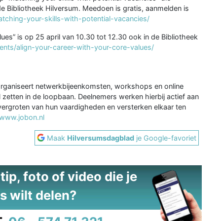
 de Bibliotheek Hilversum. Meedoen is gratis, aanmelden is
atching-your-skills-with-potential-vacancies/
ues” is op 25 april van 10.30 tot 12.30 ook in de Bibliotheek
vents/align-your-career-with-your-core-values/
n organiseert netwerkbijeenkomsten, workshops en online
l zetten in de loopbaan. Deelnemers werken hierbij actief aan
vergroten van hun vaardigheden en versterken elkaar ten
www.jobon.nl
Maak
Hilversumsdagblad
je Google-favoriet
ip, foto of video die je
s wilt delen?