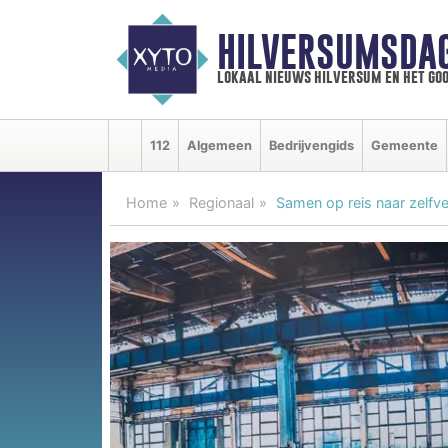
HILVERSUMSDA
lokaal nieuws hilversum en het goo
112
Algemeen
Bedrijvengids
Gemeente
Home
Regionaal
Samen op reis naar zelfv