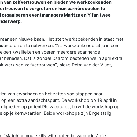
eken van zelfvertrouwen en bieden we werkzoekenden
ertrouwen te vergroten en hun carrièredoelen te
ril organiseren eventmanagers Maritza en Yifan twee
onderwerp.
t naar een nieuwe baan. Het stelt werkzoekenden in staat met
presenteren en te netwerken. “Als werkzoekende zit je in een
 eigen kwaliteiten en voeren meerdere spannende
r beneden. Dat is zonde! Daarom besteden we in april extra
werk van zelfvertrouwen’”, aldus Petra van der Vlugt,
delen van ervaringen en het zetten van stappen naar
 op een extra aandachtspunt. De workshop op 19 april in
rdigheden op potentiële vacatures, terwijl de workshop op
ère op je kernwaarden. Beide workshops zijn Engelstalig.
“Matching your skills with potential vacancies” die