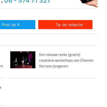
.
06 - 574 71 321
Post op X
Tip de redactie
Een nieuwe reeks (gratis)
creatieve workshops van Zilveren
nt
Kei voor jongeren
e