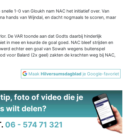
snelle 1-0 van Gloukh nam NAC het initiatief over. Van
 na hands van Wijndal, en dacht nogmaals te scoren, maar
or. De VAR toonde aan dat Godts daarbij hinderlijk
niet in mee en keurde de goal goed. NAC bleef strijden en
Nu werd echter een goal van Sowah wegens buitenspel
od voor Balard (2x geel) zakten de krachten weg bij NAC,
Maak
Hilversumsdagblad
je Google-favoriet
ip, foto of video die je
s wilt delen?
.
06 - 574 71 321