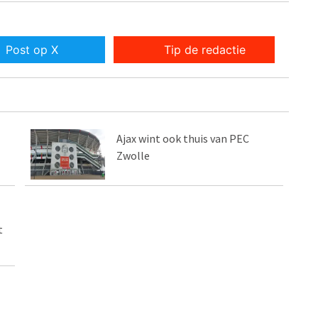
Post op X
Tip de redactie
Ajax wint ook thuis van PEC
Zwolle
t