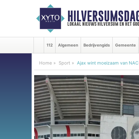
HILVERSUMSDA
lokaal nieuws hilversum en het goo
112
Algemeen
Bedrijvengids
Gemeente
Home
Sport
Ajax wint moeizaam van NAC