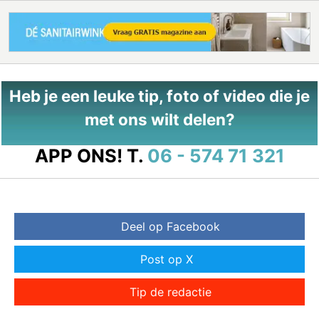
Heb je een leuke tip, foto of video die je
met ons wilt delen?
APP ONS!
T.
06 - 574 71 321
Deel op Facebook
Post op X
Tip de redactie