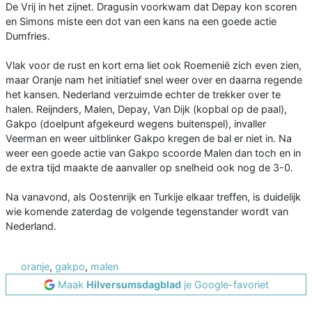
De Vrij in het zijnet. Dragusin voorkwam dat Depay kon scoren
en Simons miste een dot van een kans na een goede actie
Dumfries.
Vlak voor de rust en kort erna liet ook Roemenië zich even zien,
maar Oranje nam het initiatief snel weer over en daarna regende
het kansen. Nederland verzuimde echter de trekker over te
halen. Reijnders, Malen, Depay, Van Dijk (kopbal op de paal),
Gakpo (doelpunt afgekeurd wegens buitenspel), invaller
Veerman en weer uitblinker Gakpo kregen de bal er niet in. Na
weer een goede actie van Gakpo scoorde Malen dan toch en in
de extra tijd maakte de aanvaller op snelheid ook nog de 3-0.
Na vanavond, als Oostenrijk en Turkije elkaar treffen, is duidelijk
wie komende zaterdag de volgende tegenstander wordt van
Nederland.
oranje
,
gakpo
,
malen
Maak
Hilversumsdagblad
je Google-favoriet