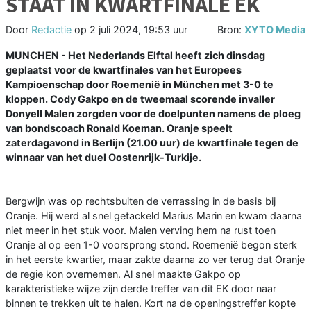
STAAT IN KWARTFINALE EK
Door
Redactie
op
2 juli 2024, 19:53 uur
Bron:
XYTO Media
MUNCHEN - Het Nederlands Elftal heeft zich dinsdag
geplaatst voor de kwartfinales van het Europees
Kampioenschap door Roemenië in München met 3-0 te
kloppen. Cody Gakpo en de tweemaal scorende invaller
Donyell Malen zorgden voor de doelpunten namens de ploeg
van bondscoach Ronald Koeman. Oranje speelt
zaterdagavond in Berlijn (21.00 uur) de kwartfinale tegen de
winnaar van het duel Oostenrijk-Turkije.
Bergwijn was op rechtsbuiten de verrassing in de basis bij
Oranje. Hij werd al snel getackeld Marius Marin en kwam daarna
niet meer in het stuk voor. Malen verving hem na rust toen
Oranje al op een 1-0 voorsprong stond. Roemenië begon sterk
in het eerste kwartier, maar zakte daarna zo ver terug dat Oranje
de regie kon overnemen. Al snel maakte Gakpo op
karakteristieke wijze zijn derde treffer van dit EK door naar
binnen te trekken uit te halen. Kort na de openingstreffer kopte