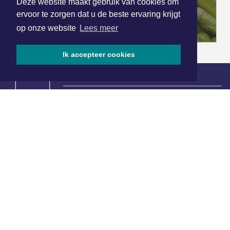
Deze website maakt gebruik van cookies om
ervoor te zorgen dat u de beste ervaring krijgt
op onze website
Lees meer
Ik accepteer cookies
|
Nieuws | Sport | Evenementen
Hoofdvestiging:
van Benthuizenlaan 1
1701 BZ Heerhugowaard
072 8200 600
redactie@xyto.nl
www.xyto.nl
SOCIAL MEDIA