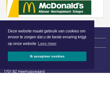
Deze website maakt gebruik van cookies om
ervoor te zorgen dat u de beste ervaring krijgt
|
Nieuws | Sport | Evenementen
op onze website
Lees meer
Ik accepteer cookies
Hoofdvestiging:
van Benthuizenlaan 1
1701 BZ Heerhugowaard
072 8200 600
redactie@xyto.nl
www.xyto.nl
SOCIAL MEDIA