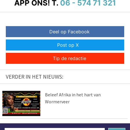
APP ONS!
T.
06 - 574 71 321
Deel op Facebook
Post op X
Tip de redactie
VERDER IN HET NIEUWS:
Beleef Afrika in het hart van
Wormerveer