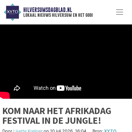
HILVERSUMSDAGBLAD.NL
lokaal nieuws hilversum en het gooi
KOM NAAR HET AFRIKADAG
FESTIVAL IN DE JUNGLE!
Door
Lisette Kreijger
op
10 juli 2026, 16:04
Bron:
XYTO