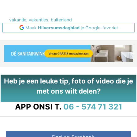
vakantie
,
vakanties
,
buitenland
Maak
Hilversumsdagblad
je Google-favoriet
Heb je een leuke tip, foto of video die je
met ons wilt delen?
APP ONS!
T.
06 - 574 71 321
Deel op Facebook