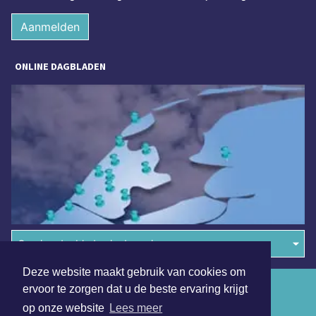
Aanmelden
ONLINE DAGBLADEN
Overige dagbladen in de regio
Deze website maakt gebruik van cookies om
Algemene voorwaarden
ervoor te zorgen dat u de beste ervaring krijgt
op onze website
Lees meer
Disclaimer