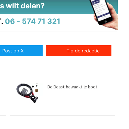
s wilt delen?
.
06 - 574 71 321
Post op X
Tip de redactie
De Beast bewaakt je boot
e