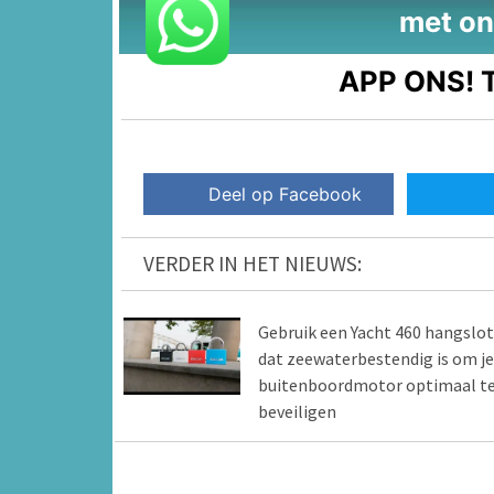
met on
APP ONS!
T
Deel op Facebook
VERDER IN HET NIEUWS:
Gebruik een Yacht 460 hangslot
dat zeewaterbestendig is om je
buitenboordmotor optimaal t
beveiligen