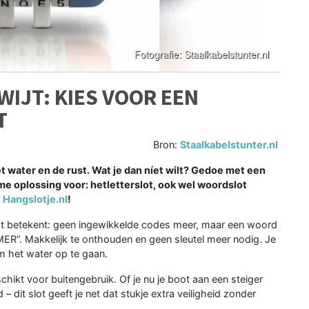
WIJT: KIES VOOR EEN
T
Bron:
Staalkabelstunter.nl
het water en de rust. Wat je dan níet wilt? Gedoe met een
mme oplossing voor: hetletterslot, ook wel woordslot
j
Hangslotje.nl
!
. Dat betekent: geen ingewikkelde codes meer, maar een woord
MER”. Makkelijk te onthouden en geen sleutel meer nodig. Je
om het water op te gaan.
chikt voor buitengebruik. Of je nu je boot aan een steiger
 dit slot geeft je net dat stukje extra veiligheid zonder