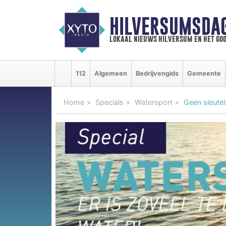
HILVERSUMSDA
lokaal nieuws hilversum en het goo
112
Algemeen
Bedrijvengids
Gemeente
Home
Specials
Watersport
Geen sleutel