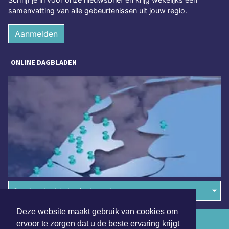
samenvatting van alle gebeurtenissen uit jouw regio.
Aanmelden
ONLINE DAGBLADEN
Overige dagbladen in de regio
Deze website maakt gebruik van cookies om
Algemene voorwaarden
ervoor te zorgen dat u de beste ervaring krijgt