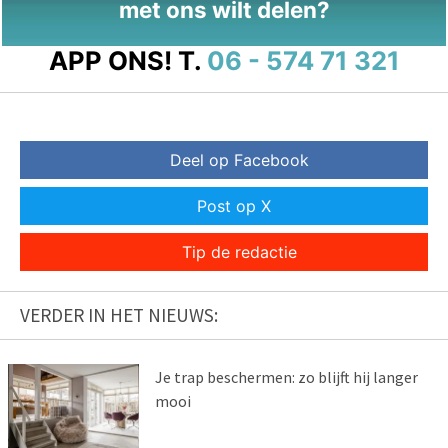
met ons wilt delen?
APP ONS!
T.
06 - 574 71 321
Deel op Facebook
Post op X
Tip de redactie
VERDER IN HET NIEUWS:
Je trap beschermen: zo blijft hij langer
mooi