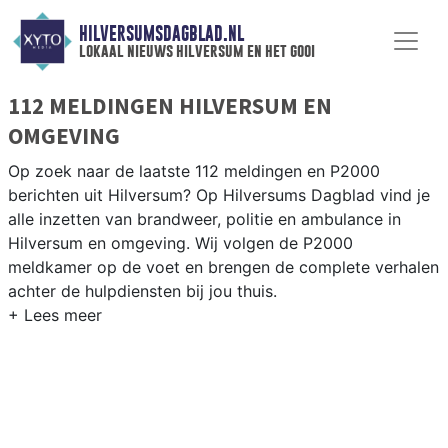
HILVERSUMSDAGBLAD.NL
lokaal nieuws hilversum en het gooi
112 MELDINGEN HILVERSUM EN
OMGEVING
Op zoek naar de laatste 112 meldingen en P2000
berichten uit Hilversum? Op Hilversums Dagblad vind je
alle inzetten van brandweer, politie en ambulance in
Hilversum en omgeving. Wij volgen de P2000
meldkamer op de voet en brengen de complete verhalen
achter de hulpdiensten bij jou thuis.
P2000 MELDINGEN HILVERSUM
Van incidenten op de A1 en de N525 tot meldingen in
Hilversum-Noord, Kerkelanden en rondom de Media
Park-omgeving — onze redactie brengt het 112-nieuws.