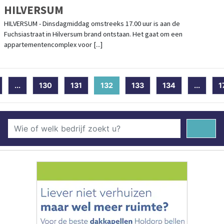
HILVERSUM
HILVERSUM - Dinsdagmiddag omstreeks 17.00 uur is aan de
Fuchsiastraat in Hilversum brand ontstaan. Het gaat om een
appartementencomplex voor [...]
...
130
131
132
(current)
133
134
...
1