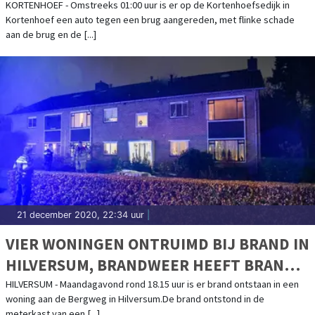
KORTENHOEF - Omstreeks 01:00 uur is er op de Kortenhoefsedijk in
Kortenhoef een auto tegen een brug aangereden, met flinke schade
aan de brug en de [...]
21 december 2020, 22:34 uur
|
VIER WONINGEN ONTRUIMD BIJ BRAND IN
HILVERSUM, BRANDWEER HEEFT BRAND
ONDER CONTROLE
HILVERSUM - Maandagavond rond 18.15 uur is er brand ontstaan in een
woning aan de Bergweg in Hilversum.De brand ontstond in de
meterkast van een [...]