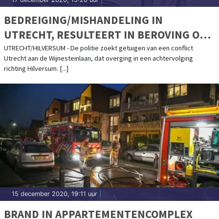
BEDREIGING/MISHANDELING IN
UTRECHT, RESULTEERT IN BEROVING OP
DE A27 BIJ HILVERSUM
UTRECHT/HILVERSUM - De politie zoekt getuigen van een conflict
Utrecht aan de Wijnesteinlaan, dat overging in een achtervolging
richting Hilversum. [...]
15 december 2020, 19:11 uur
|
BRAND IN APPARTEMENTENCOMPLEX