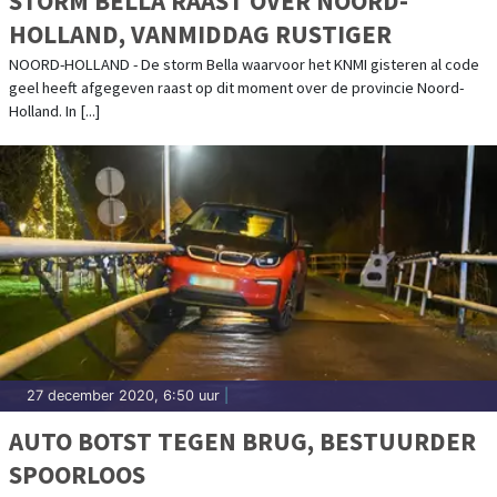
STORM BELLA RAAST OVER NOORD-
HOLLAND, VANMIDDAG RUSTIGER
NOORD-HOLLAND - De storm Bella waarvoor het KNMI gisteren al code
geel heeft afgegeven raast op dit moment over de provincie Noord-
Holland. In [...]
27 december 2020, 6:50 uur
|
AUTO BOTST TEGEN BRUG, BESTUURDER
SPOORLOOS