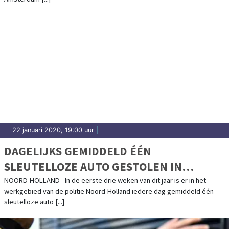
22 januari 2020, 19:00 uur
|
DAGELIJKS GEMIDDELD ÉÉN
SLEUTELLOZE AUTO GESTOLEN IN
NOORD-HOLLAND
NOORD-HOLLAND - In de eerste drie weken van dit jaar is er in het
werkgebied van de politie Noord-Holland iedere dag gemiddeld één
sleutelloze auto [...]