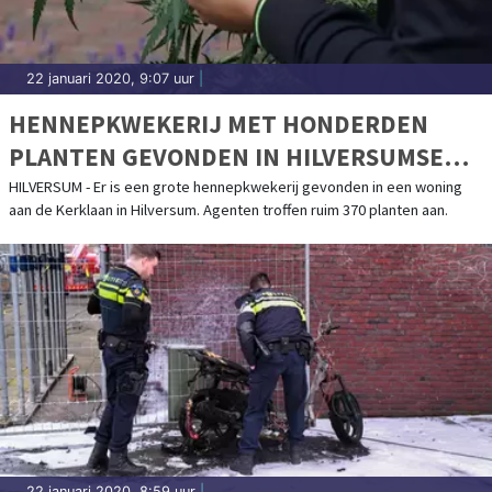
22 januari 2020, 9:07 uur
|
HENNEPKWEKERIJ MET HONDERDEN
PLANTEN GEVONDEN IN HILVERSUMSE
WONING
HILVERSUM - Er is een grote hennepkwekerij gevonden in een woning
aan de Kerklaan in Hilversum. Agenten troffen ruim 370 planten aan.
22 januari 2020, 8:59 uur
|