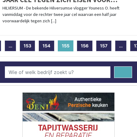
ONTUCHT MET MINDERJARIGE
HILVERSUM - De bekende Hilversumse vlogger Youness O. heeft
vanmiddag voor de rechter twee jaar cel waarvan een half jaar
voorwaardelijk tegen zich [...]
...
153
154
155
(current)
156
157
...
1