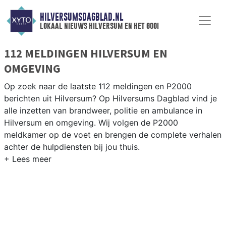
HILVERSUMSDAGBLAD.NL
lokaal nieuws hilversum en het gooi
112 MELDINGEN HILVERSUM EN
OMGEVING
Op zoek naar de laatste 112 meldingen en P2000
berichten uit Hilversum? Op Hilversums Dagblad vind je
alle inzetten van brandweer, politie en ambulance in
Hilversum en omgeving. Wij volgen de P2000
meldkamer op de voet en brengen de complete verhalen
achter de hulpdiensten bij jou thuis.
P2000 MELDINGEN HILVERSUM
Van incidenten op de A1 en de N525 tot meldingen in
Hilversum-Noord, Kerkelanden en rondom de Media
Park-omgeving — onze redactie brengt het 112-nieuws.