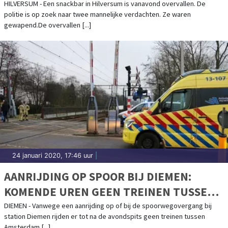
HILVERSUM
HILVERSUM - Een snackbar in Hilversum is vanavond overvallen. De
politie is op zoek naar twee mannelijke verdachten. Ze waren
gewapend.De overvallen [...]
24 januari 2020, 17:46 uur
|
AANRIJDING OP SPOOR BIJ DIEMEN:
KOMENDE UREN GEEN TREINEN TUSSEN
MUIDERPOORT EN WEESP
DIEMEN - Vanwege een aanrijding op of bij de spoorwegovergang bij
station Diemen rijden er tot na de avondspits geen treinen tussen
Amsterdam [...]