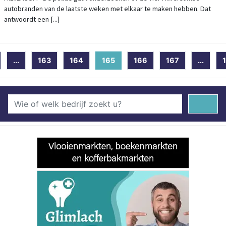
autobranden van de laatste weken met elkaar te maken hebben. Dat
antwoordt een [...]
...
163
164
165
(current)
166
167
...