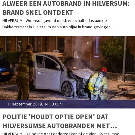
ALWEER EEN AUTOBRAND IN HILVERSUM:
BRAND SNEL ONTDEKT
HILVERSUM - Woensdagavond omstreeks half elf is aan de
Bakkersstraat in Hilversum een auto bijna in brand gevlogen.
11 september 2019, 14:10 uur
|
POLITIE 'HOUDT OPTIE OPEN' DAT
HILVERSUMSE AUTOBRANDEN MET
ELKAAR TE MAKEN HEBBEN
HILVERSUM - De politie gaat onderzoeken of de vier Hilversumse