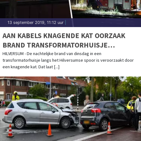
13 september 2019, 11:12 uur
|
AAN KABELS KNAGENDE KAT OORZAAK
BRAND TRANSFORMATORHUISJE
HILVERSUM
HILVERSUM - De nachtelijke brand van dinsdag in een
transformatorhuisje langs het Hilversumse spoor is veroorzaakt door
een knagende kat. Dat laat [...]