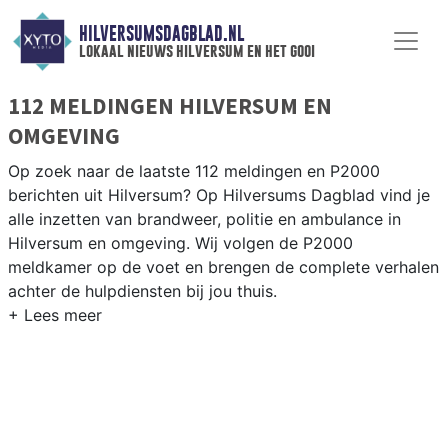
HILVERSUMSDAGBLAD.NL
lokaal nieuws hilversum en het gooi
112 MELDINGEN HILVERSUM EN
OMGEVING
Op zoek naar de laatste 112 meldingen en P2000
berichten uit Hilversum? Op Hilversums Dagblad vind je
alle inzetten van brandweer, politie en ambulance in
Hilversum en omgeving. Wij volgen de P2000
meldkamer op de voet en brengen de complete verhalen
achter de hulpdiensten bij jou thuis.
P2000 MELDINGEN HILVERSUM
Van incidenten op de A1 en de N525 tot meldingen in
Hilversum-Noord, Kerkelanden en rondom de Media
Park-omgeving — onze redactie brengt het 112-nieuws.