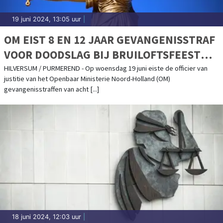
19 juni 2024, 13:05 uur
|
OM EIST 8 EN 12 JAAR GEVANGENISSTRAF
VOOR DOODSLAG BIJ BRUILOFTSFEEST
BEVERWIJK
HILVERSUM / PURMEREND - Op woensdag 19 juni eiste de officier van
justitie van het Openbaar Ministerie Noord-Holland (OM)
gevangenisstraffen van acht [...]
18 juni 2024, 12:03 uur
|