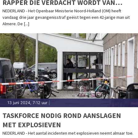
RAPPER DIE VERDACHT WORDT VAN
VERKRACHTING EN AANRANDING
NEDERLAND - Het Openbaar Ministerie Noord-Holland (OM) heeft
vandaag drie jaar gevangenisstraf geëist tegen een 42-jarige man uit
Almere. De [...]
13 juni 2024, 7:12 uur
|
TASKFORCE NODIG ROND AANSLAGEN
MET EXPLOSIEVEN
NEDERLAND - Het aantal incidenten met explosieven neemt almaar toe.