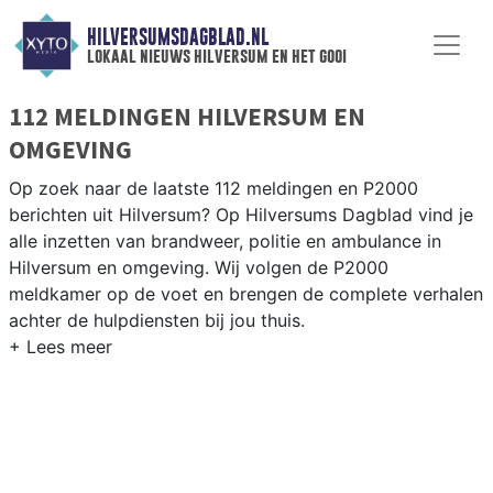
HILVERSUMSDAGBLAD.NL
lokaal nieuws hilversum en het gooi
112 MELDINGEN HILVERSUM EN
OMGEVING
Op zoek naar de laatste 112 meldingen en P2000
berichten uit Hilversum? Op Hilversums Dagblad vind je
alle inzetten van brandweer, politie en ambulance in
Hilversum en omgeving. Wij volgen de P2000
meldkamer op de voet en brengen de complete verhalen
achter de hulpdiensten bij jou thuis.
P2000 MELDINGEN HILVERSUM
Van incidenten op de A1 en de N525 tot meldingen in
Hilversum-Noord, Kerkelanden en rondom de Media
Park-omgeving — onze redactie brengt het 112-nieuws.