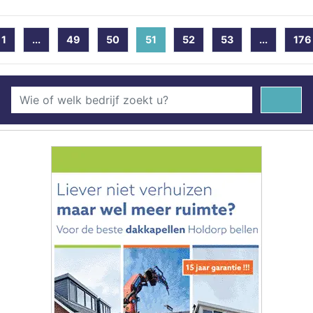
1
...
49
50
51
(current)
52
53
...
176