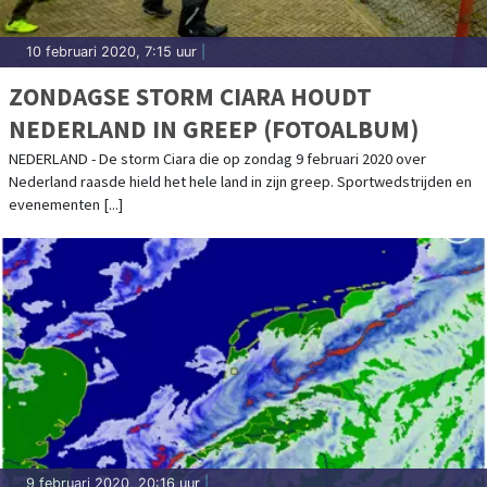
10 februari 2020, 7:15 uur
|
ZONDAGSE STORM CIARA HOUDT
NEDERLAND IN GREEP (FOTOALBUM)
NEDERLAND - De storm Ciara die op zondag 9 februari 2020 over
Nederland raasde hield het hele land in zijn greep. Sportwedstrijden en
evenementen [...]
9 februari 2020, 20:16 uur
|