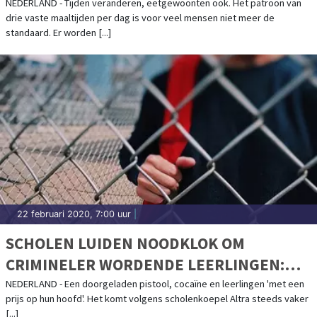
NEDERLAND - Tijden veranderen, eetgewoonten ook. Het patroon van
drie vaste maaltijden per dag is voor veel mensen niet meer de
standaard. Er worden [...]
22 februari 2020, 7:00 uur
|
SCHOLEN LUIDEN NOODKLOK OM
CRIMINELER WORDENDE LEERLINGEN:
"PROBLEEM BESPREEKBAAR MAKEN"
NEDERLAND - Een doorgeladen pistool, cocaïne en leerlingen 'met een
prijs op hun hoofd'. Het komt volgens scholenkoepel Altra steeds vaker
[...]