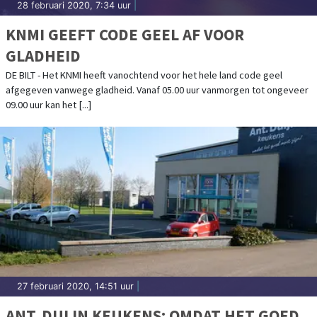
28 februari 2020, 7:34 uur
|
KNMI GEEFT CODE GEEL AF VOOR
GLADHEID
DE BILT - Het KNMI heeft vanochtend voor het hele land code geel
afgegeven vanwege gladheid. Vanaf 05.00 uur vanmorgen tot ongeveer
09.00 uur kan het [...]
27 februari 2020, 14:51 uur
|
ANT. DUIJN KEUKENS; OMDAT HET GOED