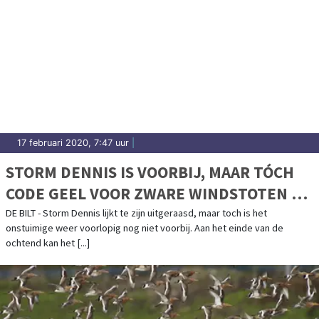
17 februari 2020, 7:47 uur
|
STORM DENNIS IS VOORBIJ, MAAR TÓCH
CODE GEEL VOOR ZWARE WINDSTOTEN EN
ONWEER
DE BILT - Storm Dennis lijkt te zijn uitgeraasd, maar toch is het
onstuimige weer voorlopig nog niet voorbij. Aan het einde van de
ochtend kan het [...]