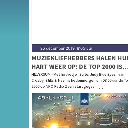
weersbericht voor het Gooi en omgeving.
25 december 2019, 8:05 uur
|
MUZIEKLIEFHEBBERS HALEN HU
HART WEER OP: DE TOP 2000 IS
WEER BEGONNEN
HILVERSUM - Met het liedje "Suite: Judy Blue Eyes" van
Crosby, Stills & Nash is hedenmorgen om 08.00 uur de T
2000 op NPO Radio 2 van start gegaan. [...]