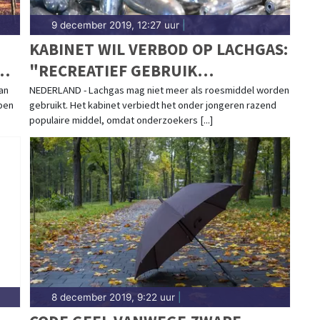
9 december 2019, 12:27 uur
|
KABINET WIL VERBOD OP LACHGAS:
NE
"RECREATIEF GEBRUIK
ONTWIKKELD TOT
an
NEDERLAND - Lachgas mag niet meer als roesmiddel worden
pen
gebruikt. Het kabinet verbiedt het onder jongeren razend
DRUGSPROBLEEM"
populaire middel, omdat onderzoekers [...]
8 december 2019, 9:22 uur
|