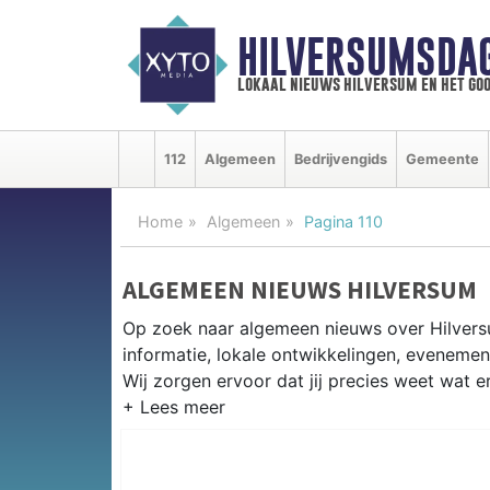
HILVERSUMSDA
lokaal nieuws hilversum en het goo
112
Algemeen
Bedrijvengids
Gemeente
Home
Algemeen
Pagina 110
ALGEMEEN NIEUWS HILVERSUM
Op zoek naar algemeen nieuws over Hilvers
informatie, lokale ontwikkelingen, eveneme
Wij zorgen ervoor dat jij precies weet wat er
PRAKTISCHE INFORMATIE HILVE
Van werkzaamheden op de A1 en de Gooilan