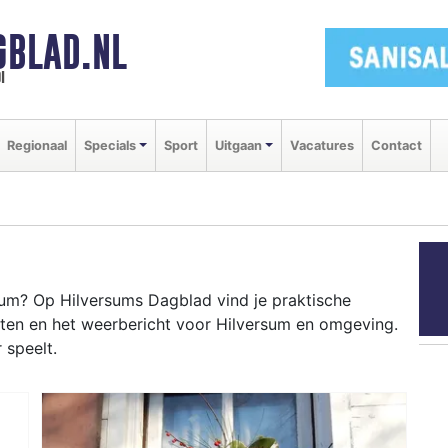
GBLAD.NL
i
Regionaal
Specials
Sport
Uitgaan
Vacatures
Contact
um? Op Hilversums Dagblad vind je praktische
nten en het weerbericht voor Hilversum en omgeving.
 speelt.
RSUM
dweg tot evenementen als Gooise Brouwers en het