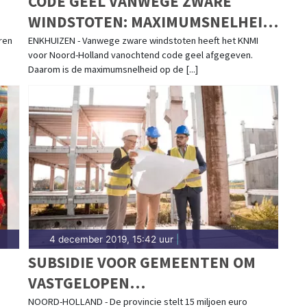
CODE GEEL VANWEGE ZWARE
WINDSTOTEN: MAXIMUMSNELHEID
MARKERWAARDDIJK BEPERKT
ren
ENKHUIZEN - Vanwege zware windstoten heeft het KNMI
voor Noord-Holland vanochtend code geel afgegeven.
Daarom is de maximumsnelheid op de [...]
4 december 2019, 15:42 uur
|
SUBSIDIE VOOR GEMEENTEN OM
VASTGELOPEN
WONINGBOUWPROJECTEN 'VLOT
NOORD-HOLLAND - De provincie stelt 15 miljoen euro