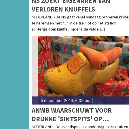
NS ZOEKT EIGENAREN VAN
VERLOREN KNUFFELS
NEDERLAND - De NS gaat vanaf vandaag proberen kinde
te herenigen met hun in de trein of op het station
achtergelaten knuffel. Tijdens de vijfde [...]
5 december 2019, 6:39 uur
|
ANWB WAARSCHUWT VOOR
DRUKKE 'SINTSPITS' OP
PAKJESAVOND
NEDERLAND - De avondspits is donderdag extra druk en