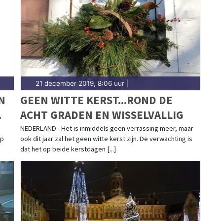
21 december 2019, 8:06 uur
|
N
GEEN WITTE KERST...ROND DE
ACHT GRADEN EN WISSELVALLIG
NEDERLAND - Het is inmiddels geen verrassing meer, maar
op
ook dit jaar zal het geen witte kerst zijn. De verwachting is
dat het op beide kerstdagen [...]