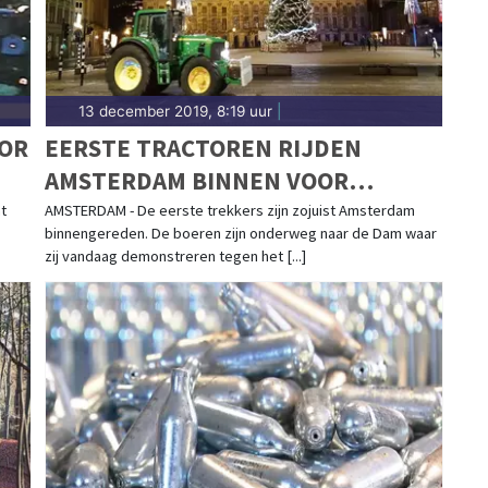
13 december 2019, 8:19 uur
|
OOR
EERSTE TRACTOREN RIJDEN
AMSTERDAM BINNEN VOOR
BOERENPROTEST OP DE DAM
t
AMSTERDAM - De eerste trekkers zijn zojuist Amsterdam
binnengereden. De boeren zijn onderweg naar de Dam waar
zij vandaag demonstreren tegen het [...]