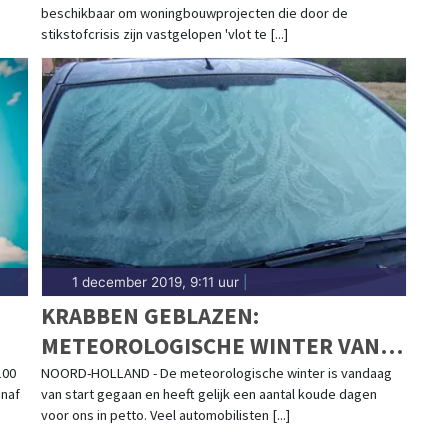
.
beschikbaar om woningbouwprojecten die door de
TE TREKKEN'
stikstofcrisis zijn vastgelopen 'vlot te [...]
1 december 2019, 9:11 uur
|
KRABBEN GEBLAZEN:
METEOROLOGISCHE WINTER VAN
START MET KOU EN MIST
100
NOORD-HOLLAND - De meteorologische winter is vandaag
anaf
van start gegaan en heeft gelijk een aantal koude dagen
voor ons in petto. Veel automobilisten [...]