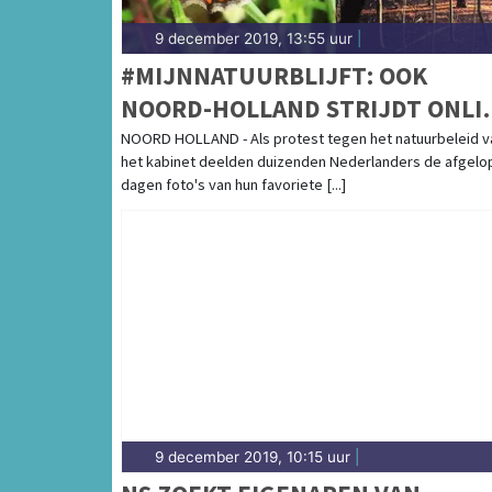
9 december 2019, 13:55 uur
|
#MIJNNATUURBLIJFT: OOK
NOORD-HOLLAND STRIJDT ONLI
VOOR BEHOUD NATUURSCHOON
NOORD HOLLAND - Als protest tegen het natuurbeleid v
het kabinet deelden duizenden Nederlanders de afgelo
dagen foto's van hun favoriete [...]
9 december 2019, 10:15 uur
|