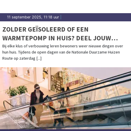
11 september 2025, 11:18 uur
|
ZOLDER GEÏSOLEERD OF EEN
WARMTEPOMP IN HUIS? DEEL JOUW
ERVARINGEN
Bij elke klus of verbouwing leren bewoners weer nieuwe dingen over
hun huis. Tijdens de open dagen van de Nationale Duurzame Huizen
Route op zaterdag [...]