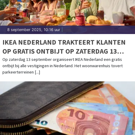
8 september 2025, 10:16 uur
|
IKEA NEDERLAND TRAKTEERT KLANTEN
OP GRATIS ONTBIJT OP ZATERDAG 13
SEPTEMBER
Op zaterdag 13 september organiseert IKEA Nederland een gratis
ontbijt bij alle vestigingen in Nederland. Het woonwarenhuis tovert
parkeerterreinen [...]