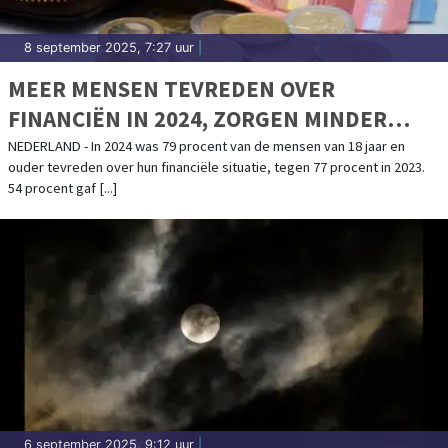
8 september 2025, 7:27 uur
|
MEER MENSEN TEVREDEN OVER
FINANCIËN IN 2024, ZORGEN MINDER
GROOT
NEDERLAND - In 2024 was 79 procent van de mensen van 18 jaar en
ouder tevreden over hun financiële situatie, tegen 77 procent in 2023.
54 procent gaf [...]
6 september 2025, 9:12 uur
|