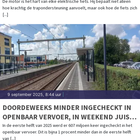
ACHTERWIELMOTOREN UITGELEGD
De motor is het hart van elke elektrische fiets. Hij bepaalt niet alleen
hoe krachtig de trapondersteuning aanvoelt, maar ook hoe de fiets zich
[...]
9 september 2025, 8:44 uur
|
DOORDEWEEKS MINDER INGECHECKT IN
OPENBAAR VERVOER, IN WEEKEND JUIST
MEER
In de eerste helft van 2025 werd er 607 miljoen keer ingecheckt in het
openbaar vervoer. Dit is bijna 1 procent minder dan in de eerste helft
van [...]