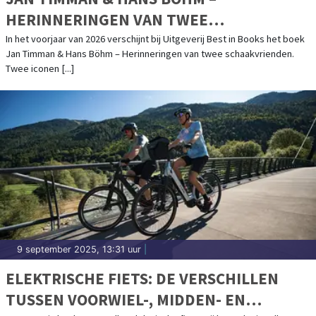
HERINNERINGEN VAN TWEE
SCHAAKVRIENDEN
In het voorjaar van 2026 verschijnt bij Uitgeverij Best in Books het boek
Jan Timman & Hans Böhm – Herinneringen van twee schaakvrienden.
Twee iconen [...]
9 september 2025, 13:31 uur
|
ELEKTRISCHE FIETS: DE VERSCHILLEN
TUSSEN VOORWIEL-, MIDDEN- EN