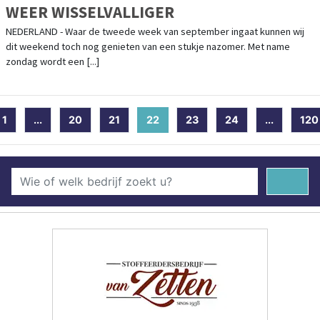
WEER WISSELVALLIGER
NEDERLAND - Waar de tweede week van september ingaat kunnen wij
dit weekend toch nog genieten van een stukje nazomer. Met name
zondag wordt een [...]
1
...
20
21
22
(current)
23
24
...
120