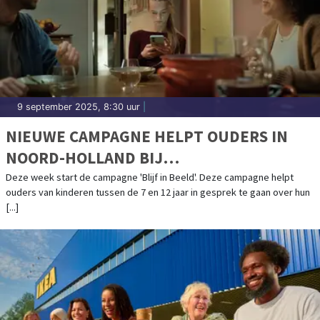
9 september 2025, 8:30 uur
|
NIEUWE CAMPAGNE HELPT OUDERS IN
NOORD-HOLLAND BIJ
SMARTPHONEGEBRUIK VAN HUN KIND
Deze week start de campagne 'Blijf in Beeld'. Deze campagne helpt
ouders van kinderen tussen de 7 en 12 jaar in gesprek te gaan over hun
[...]