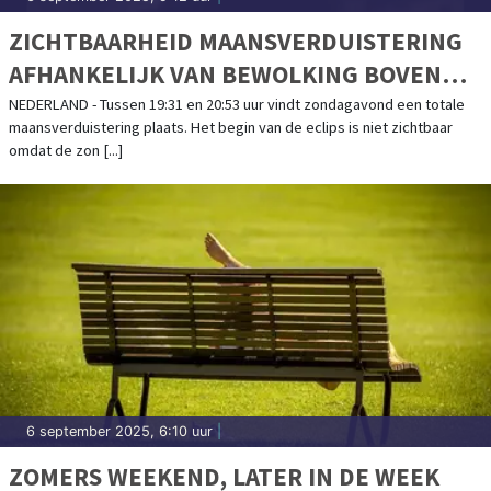
ZICHTBAARHEID MAANSVERDUISTERING
AFHANKELIJK VAN BEWOLKING BOVEN
DUITSLAND
NEDERLAND - Tussen 19:31 en 20:53 uur vindt zondagavond een totale
maansverduistering plaats. Het begin van de eclips is niet zichtbaar
omdat de zon [...]
6 september 2025, 6:10 uur
|
ZOMERS WEEKEND, LATER IN DE WEEK