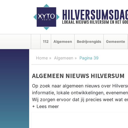
HILVERSUMSDA
lokaal nieuws hilversum en het goo
112
Algemeen
Bedrijvengids
Gemeente
Home
Algemeen
Pagina 39
ALGEMEEN NIEUWS HILVERSUM
Op zoek naar algemeen nieuws over Hilvers
informatie, lokale ontwikkelingen, eveneme
Wij zorgen ervoor dat jij precies weet wat er
PRAKTISCHE INFORMATIE HILVE
Van werkzaamheden op de A1 en de Gooilan