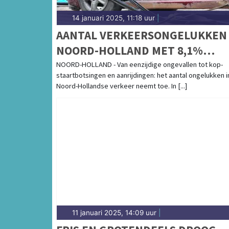
14 januari 2025, 11:18 uur
|
AANTAL VERKEERSONGELUKKEN 
NOORD-HOLLAND MET 8,1%
GESTEGEN
NOORD-HOLLAND - Van eenzijdige ongevallen tot kop-
staartbotsingen en aanrijdingen: het aantal ongelukken i
Noord-Hollandse verkeer neemt toe. In [...]
11 januari 2025, 14:09 uur
|