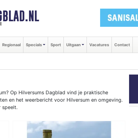
GBLAD.NL
i
Regionaal
Specials
Sport
Uitgaan
Vacatures
Contact
um? Op Hilversums Dagblad vind je praktische
nten en het weerbericht voor Hilversum en omgeving.
 speelt.
RSUM
dweg tot evenementen als Gooise Brouwers en het