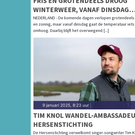
FRIS EN GROTENDEELS DROOG
WINTERWEER, VANAF DINSDAG
TEMPERATUREN IETS OMHOOG
NEDERLAND - De komende dagen verlopen grotendeels 
en zonnig, maar vanaf dinsdag gaat de temperatuur iets
omhoog. Daarbij blijft het overwegend [...]
9 januari 2025, 8:23 uur
|
TIM KNOL WANDEL-AMBASSADE
HERSENSTICHTING
De Hersenstichting verwelkomt singer-songwriter Tim K