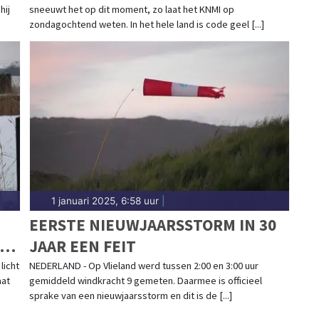
hij
sneeuwt het op dit moment, zo laat het KNMI op
zondagochtend weten. In het hele land is code geel [...]
1 januari 2025, 6:58 uur
|
EERSTE NIEUWJAARSSTORM IN 30
GD
JAAR EEN FEIT
licht
NEDERLAND - Op Vlieland werd tussen 2:00 en 3:00 uur
aat
gemiddeld windkracht 9 gemeten. Daarmee is officieel
sprake van een nieuwjaarsstorm en dit is de [...]