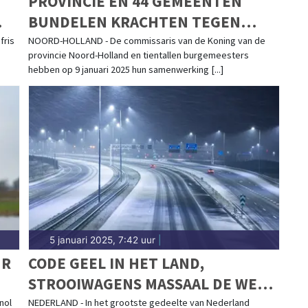
PROVINCIE EN 44 GEMEENTEN
BUNDELEN KRACHTEN TEGEN
ONDERMIJNING
fris
NOORD-HOLLAND - De commissaris van de Koning van de
provincie Noord-Holland en tientallen burgemeesters
hebben op 9 januari 2025 hun samenwerking [...]
5 januari 2025, 7:42 uur
|
UR
CODE GEEL IN HET LAND,
STROOIWAGENS MASSAAL DE WEG
OP
nol
NEDERLAND - In het grootste gedeelte van Nederland