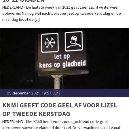
NEDERLAND - De laatste week van 2021 gaat zeer zacht winterweer
opleveren. Na nog wat nachtvorst en ijzel op tweede kerstdag en de
maandag loopt de [...]
25 december 2021, 19:57 uur
|
KNMI GEEFT CODE GEEL AF VOOR IJZEL
OP TWEEDE KERSTDAG
NEDERLAND - Het KNMI heeft voor zondagochtend code geel
afgegeven vanwege gladheid door ijzel. De verwachting is dat vanaf