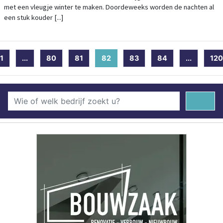
met een vleugje winter te maken. Doordeweeks worden de nachten al
een stuk kouder [...]
1
...
80
81
82
(current)
83
84
...
120