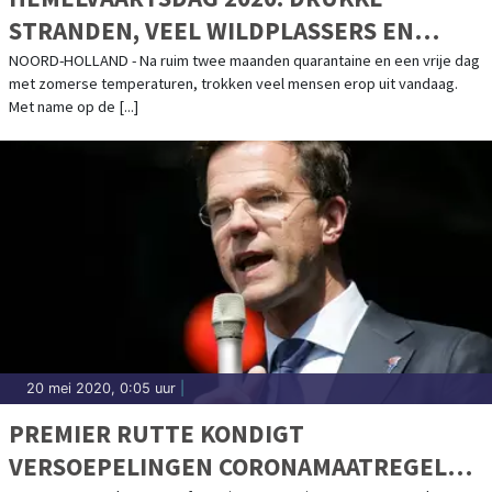
STRANDEN, VEEL WILDPLASSERS EN
MOGELIJK ZOMER VOL BEPERKINGEN
NOORD-HOLLAND - Na ruim twee maanden quarantaine en een vrije dag
met zomerse temperaturen, trokken veel mensen erop uit vandaag.
Met name op de [...]
20 mei 2020, 0:05 uur
|
PREMIER RUTTE KONDIGT
VERSOEPELINGEN CORONAMAATREGELEN