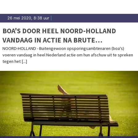
26 mei 2020, 8:38 uur
|
BOA'S DOOR HEEL NOORD-HOLLAND
VANDAAG IN ACTIE NA BRUTE
MISHANDELING IN IJMUIDEN
NOORD-HOLLAND - Buitengewoon opsporingsambtenaren (boa's)
voeren vandaag in heel Nederland actie om hun afschuw uit te spreken
tegen het [...]