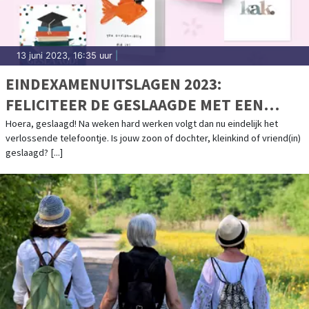
13 juni 2023, 16:35 uur
|
EINDEXAMENUITSLAGEN 2023:
FELICITEER DE GESLAAGDE MET EEN
KAART!
Hoera, geslaagd! Na weken hard werken volgt dan nu eindelijk het
verlossende telefoontje. Is jouw zoon of dochter, kleinkind of vriend(in)
geslaagd? [...]