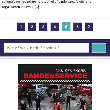
collega’s een gezellige kerstborrel of eindejaarsafsluiting te
organiseren. Na twee [...]
1
2
3
4
5
(current)
6
7