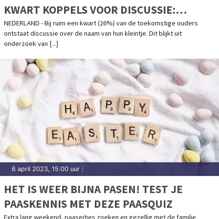
KWART KOPPELS VOOR DISCUSSIE:
GEHEIMHOUDEN NAAM BIJ EEN OP TIEN
NEDERLAND - Bij ruim een kwart (26%) van de toekomstige ouders
ontstaat discussie over de naam van hun kleintje. Dit blijkt uit
NIET GELUKT
onderzoek van [...]
6 april 2023, 15:00 uur
|
HET IS WEER BIJNA PASEN! TEST JE
PAASKENNIS MET DEZE PAASQUIZ
Extra lang weekend, paaseitjes zoeken en gezellig met de familie