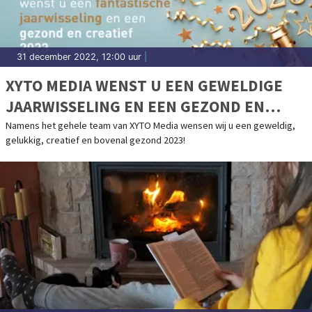
31 december 2022, 12:00 uur
|
XYTO MEDIA WENST U EEN GEWELDIGE
JAARWISSELING EN EEN GEZOND EN
CREATIEF 2023
Namens het gehele team van XYTO Media wensen wij u een geweldig,
gelukkig, creatief en bovenal gezond 2023!