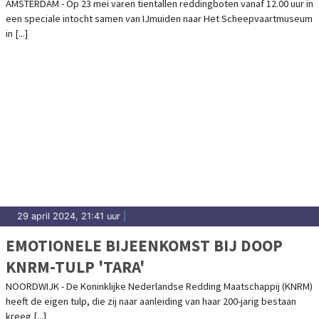
VAREN OP 23 MEI VAN IJMUIDEN NAAR
AMSTERDAM - Op 23 mei varen tientallen reddingboten vanaf 12.00 uur in
een speciale intocht samen van IJmuiden naar Het Scheepvaartmuseum
HET SCHEEPVAARTMUSEUM IN
in [...]
AMSTERDAM
29 april 2024, 21:41 uur
|
EMOTIONELE BIJEENKOMST BIJ DOOP
KNRM-TULP 'TARA'
NOORDWIJK - De Koninklijke Nederlandse Redding Maatschappij (KNRM)
heeft de eigen tulp, die zij naar aanleiding van haar 200-jarig bestaan
kreeg [...]