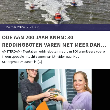
24 mei 2024, 7:21 uur
|
ODE AAN 200 JAAR KNRM: 30
REDDINGBOTEN VAREN MET MEER DAN
100 VRIJWILLIGERS VAN IJMUIDEN NAAR
AMSTERDAM - Tientallen reddingboten met ruim 100 vrijwilligers voeren
in een speciale intocht samen van IJmuiden naar Het
HET SCHEEPVAARTMUSEUM IN
Scheepvaartmuseum in [...]
AMSTERDAM