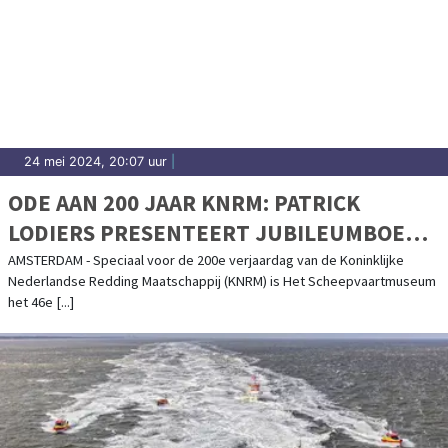
24 mei 2024, 20:07 uur
|
ODE AAN 200 JAAR KNRM: PATRICK
LODIERS PRESENTEERT JUBILEUMBOEK
EN ONTHULT UNIEKE POSTNL POSTZEGEL
AMSTERDAM - Speciaal voor de 200e verjaardag van de Koninklijke
Nederlandse Redding Maatschappij (KNRM) is Het Scheepvaartmuseum
VANUIT HET SCHEEPVAARTMUSEUM
het 46e [...]