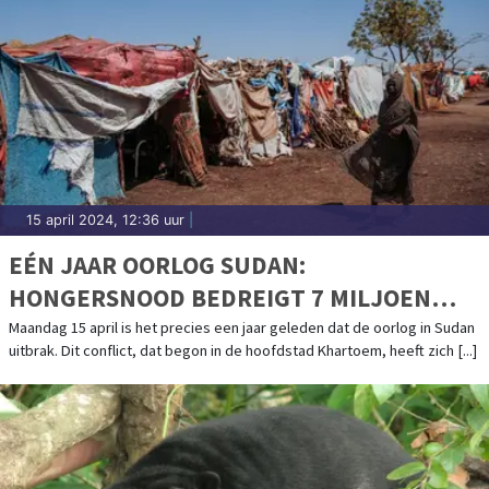
15 april 2024, 12:36 uur
|
EÉN JAAR OORLOG SUDAN:
HONGERSNOOD BEDREIGT 7 MILJOEN
MENSEN
Maandag 15 april is het precies een jaar geleden dat de oorlog in Sudan
uitbrak. Dit conflict, dat begon in de hoofdstad Khartoem, heeft zich [...]