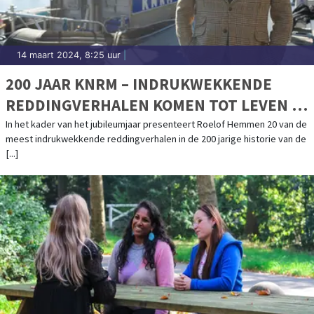
14 maart 2024, 8:25 uur
|
200 JAAR KNRM – INDRUKWEKKENDE
REDDINGVERHALEN KOMEN TOT LEVEN IN
PODCASTSERIE MET ROELOF HEMMEN
In het kader van het jubileumjaar presenteert Roelof Hemmen 20 van de
meest indrukwekkende reddingverhalen in de 200 jarige historie van de
[...]