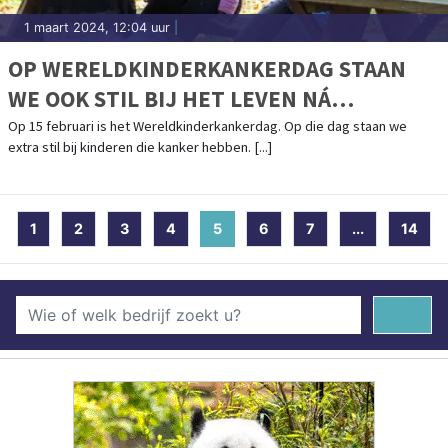
1 maart 2024, 12:04 uur
|
OP WERELDKINDERKANKERDAG STAAN
WE OOK STIL BIJ HET LEVEN NÁ
KINDERKANKER
Op 15 februari is het Wereldkinderkankerdag. Op die dag staan we
extra stil bij kinderen die kanker hebben. [...]
1
2
3
4
5
(current)
6
7
...
14