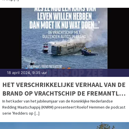
18 april 2024, 9:35 uur
|
HET VERSCHRIKKELIJKE VERHAAL VAN DE
BRAND OP VRACHTSCHIP DE FREMANTLE
HIGHWAY KOMT TOT LEVEN IN DE KNRM-
In het kader van het jubileumjaar van de Koninklijke Nederlandse
Redding Maatschappij (KNRM) presenteert Roelof Hemmen de podcast
PODCASTSERIE
serie 'Redders op [...]