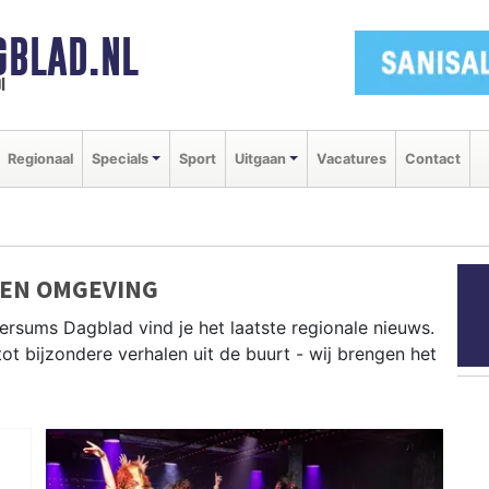
GBLAD.NL
i
Regionaal
Specials
Sport
Uitgaan
Vacatures
Contact
 EN OMGEVING
versums Dagblad vind je het laatste regionale nieuws.
tot bijzondere verhalen uit de buurt - wij brengen het
uit Bussum, Naarden, Laren en andere gemeenten in