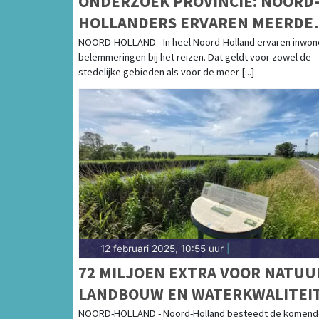
ONDERZOEK PROVINCIE: NOORD
HOLLANDERS ERVAREN MEERDE
DREMPELS BIJ GEBRUIK
NOORD-HOLLAND - In heel Noord-Holland ervaren inwon
belemmeringen bij het reizen. Dat geldt voor zowel de
VERVOERSMIDDELEN
stedelijke gebieden als voor de meer [...]
12 februari 2025, 10:55 uur
|
72 MILJOEN EXTRA VOOR NATUU
LANDBOUW EN WATERKWALITEI
NOORD-HOLLAND - Noord-Holland besteedt de komend