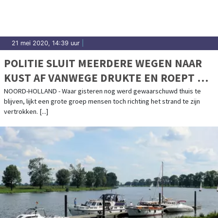
21 mei 2020, 14:39 uur
|
POLITIE SLUIT MEERDERE WEGEN NAAR
KUST AF VANWEGE DRUKTE EN ROEPT OP:
"KOM NIET NAAR STRAND!"
NOORD-HOLLAND - Waar gisteren nog werd gewaarschuwd thuis te
blijven, lijkt een grote groep mensen toch richting het strand te zijn
vertrokken. [...]