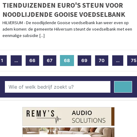
TIENDUIZENDEN EURO'S STEUN VOOR
NOODLIJDENDE GOOISE VOEDSELBANK
HILVERSUM - De noodlijdende Gooise voedselbank kan weer even op
adem komen: de gemeente Hilversum steunt de voedselbank met een
eenmalige subsidie [...]
1
...
66
67
68
(current)
69
70
...
75