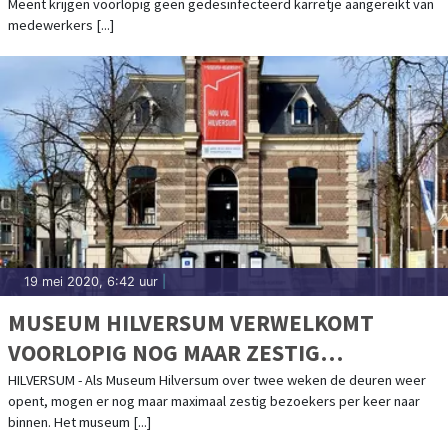
Meent krijgen voorlopig geen gedesinfecteerd karretje aangereikt van
medewerkers [...]
19 mei 2020, 6:42 uur
|
MUSEUM HILVERSUM VERWELKOMT
VOORLOPIG NOG MAAR ZESTIG
BEZOEKERS PER TWEE UUR
HILVERSUM - Als Museum Hilversum over twee weken de deuren weer
opent, mogen er nog maar maximaal zestig bezoekers per keer naar
binnen. Het museum [...]