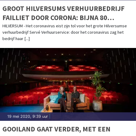
GROOT HILVERSUMS VERHUURBEDRIJF
FAILLIET DOOR CORONA: BIJNA 80
MENSEN OP STRAAT
HILVERSUM - Het coronavirus eist zijn tol voor het grote Hilversumse
verhuurbedrijf Servé Verhuurservice: door het coronavirus zag het
bedrijf haar [...]
19 mei 2020, 9:39 uur
|
GOOILAND GAAT VERDER, MET EEN