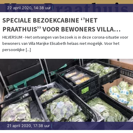
22 april 2020, 14:38 uur
|
SPECIALE BEZOEKCABINE ‘’HET
PRAATHUIS’’ VOOR BEWONERS VILLA
MARIJKE ELISABETH
HILVERSUM - Het ontvangen van bezoek is in deze corona-situatie voor
bewoners van Villa Marijke Elisabeth helaas niet mogelijk. Voor het
persoonlijke [...]
21 april 2020, 17:38 uur
|