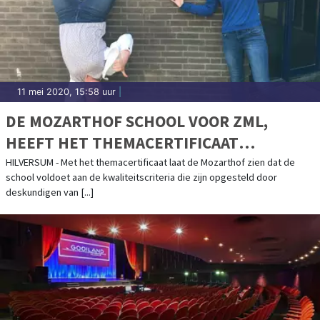
11 mei 2020, 15:58 uur
|
DE MOZARTHOF SCHOOL VOOR ZML,
HEEFT HET THEMACERTIFICAAT
BEWEGEN EN SPORT VAN DE GEZONDE
HILVERSUM - Met het themacertificaat laat de Mozarthof zien dat de
school voldoet aan de kwaliteitscriteria die zijn opgesteld door
SCHOOL BEHAALD
deskundigen van [...]