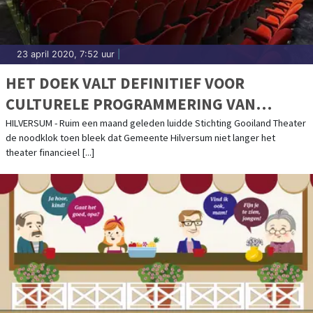
23 april 2020, 7:52 uur
|
HET DOEK VALT DEFINITIEF VOOR
CULTURELE PROGRAMMERING VAN
STICHTING GOOILAND THEATER
HILVERSUM - Ruim een maand geleden luidde Stichting Gooiland Theater
de noodklok toen bleek dat Gemeente Hilversum niet langer het
theater financieel [...]