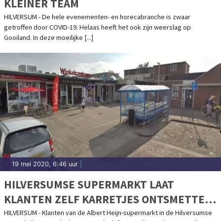
KLEINER TEAM
HILVERSUM - De hele evenementen- en horecabranche is zwaar
getroffen door COVID-19. Helaas heeft het ook zijn weerslag op
Gooiland. In deze moeilijke [...]
19 mei 2020, 6:46 uur
|
HILVERSUMSE SUPERMARKT LAAT
KLANTEN ZELF KARRETJES ONTSMETTEN
NA BELAGING MEDEWERKERS
HILVERSUM - Klanten van de Albert Heijn-supermarkt in de Hilversumse