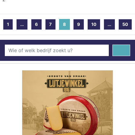
1
...
6
7
8
(current)
9
10
...
50