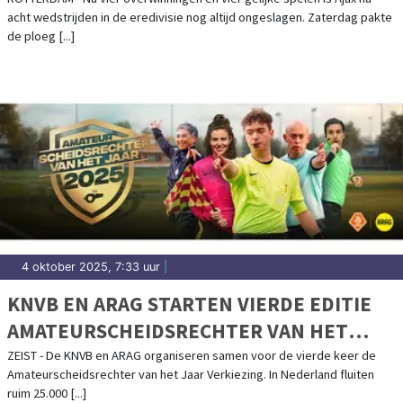
acht wedstrijden in de eredivisie nog altijd ongeslagen. Zaterdag pakte
de ploeg [...]
4 oktober 2025, 7:33 uur
|
KNVB EN ARAG STARTEN VIERDE EDITIE
AMATEURSCHEIDSRECHTER VAN HET
JAAR VERKIEZING
ZEIST - De KNVB en ARAG organiseren samen voor de vierde keer de
Amateurscheidsrechter van het Jaar Verkiezing. In Nederland fluiten
ruim 25.000 [...]