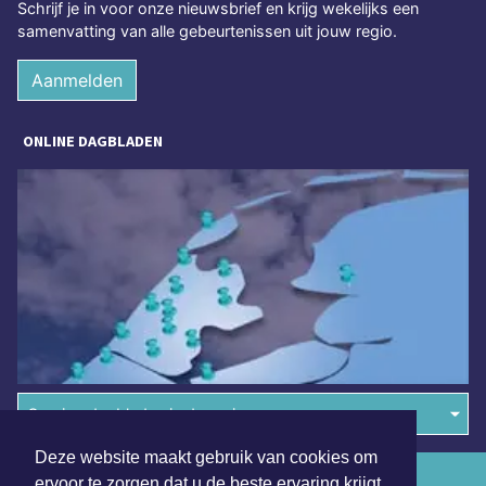
Schrijf je in voor onze nieuwsbrief en krijg wekelijks een
samenvatting van alle gebeurtenissen uit jouw regio.
Aanmelden
ONLINE DAGBLADEN
Overige dagbladen in de regio
Deze website maakt gebruik van cookies om
Algemene voorwaarden
ervoor te zorgen dat u de beste ervaring krijgt