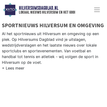
HILVERSUMSDAGBLAD.NL
lokaal nieuws hilversum en het gooi
SPORTNIEUWS HILVERSUM EN OMGEVING
Al het sportnieuws uit Hilversum en omgeving op een
plek. Op Hilversums Dagblad vind je uitslagen,
wedstrijdverslagen en het laatste nieuws over lokale
sportclubs en sportevenementen. Van voetbal en
handbal tot tennis en atletiek - wij volgen de sport in
Hilversum op de voet.
LOKALE SPORT HILVERSUM
Van HFC Hilversum en Hilversum Atletiek tot golfen op
de Hilversumsche Golf Club en zeilen op de
Loosdrechtse Plassen — sport in Hilversum is
afwisselend. Blijf op de hoogte van alle sportieve
uitslagen en prestaties in Hilversum.