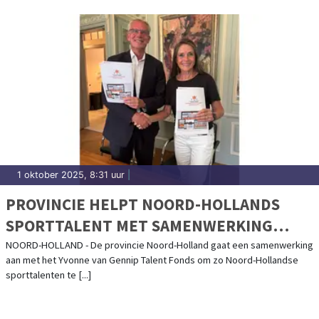
1 oktober 2025, 8:31 uur
|
PROVINCIE HELPT NOORD-HOLLANDS
SPORTTALENT MET SAMENWERKING
YVONNE VAN GENNIP TALENT FONDS
NOORD-HOLLAND - De provincie Noord-Holland gaat een samenwerking
aan met het Yvonne van Gennip Talent Fonds om zo Noord-Hollandse
sporttalenten te [...]