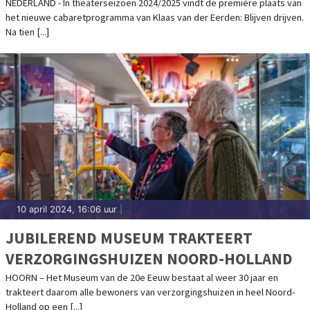
NEDERLAND - In theaterseizoen 2024/2025 vindt de première plaats van
het nieuwe cabaretprogramma van Klaas van der Eerden: Blijven drijven.
Na tien [...]
10 april 2024, 16:06 uur
|
JUBILEREND MUSEUM TRAKTEERT
VERZORGINGSHUIZEN NOORD-HOLLAND
HOORN – Het Museum van de 20e Eeuw bestaat al weer 30 jaar en
trakteert daarom alle bewoners van verzorgingshuizen in heel Noord-
Holland op een [...]