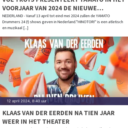
VOORJAAR VAN 2024 DE NIEUWE
WERELDTOUR: "HINOTORI" IN
NEDERLAND - Vanaf 13 april tot eind mei 2024 zullen de YAMATO
Drummers 24 (!) shows geven in Nederland."HINOTORI" is een atletisch
NEDERLAND
en muzikaal [...]
12 april 2024, 8:40 uur
|
KLAAS VAN DER EERDEN NA TIEN JAAR
WEER IN HET THEATER