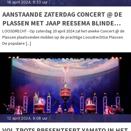
16 april 2024, 8:33 uur
|
AANSTAANDE ZATERDAG CONCERT @ DE
PLASSEN MET JAAP REESEMA BLINDE
PIANIST ROBERT HUTTEN BEGELEIDT
LOOSDRECHT - Op zaterdag 20 april 2024 zal het unieke Concert @ de
Plassen plaatsvinden midden op de prachtige Loosdrechtse Plassen.
LOOSDRECHTSE ZANGER
De populaire [...]
12 april 2024, 9:08 uur
|
VOL TROTS PRESENTEERT YAMATO IN HET