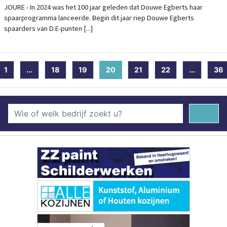
JOURE - In 2024 was het 100 jaar geleden dat Douwe Egberts haar
spaarprogramma lanceerde. Begin dit jaar riep Douwe Egberts
spaarders van D.E-punten [...]
1
...
18
19
20
(current)
21
22
...
36