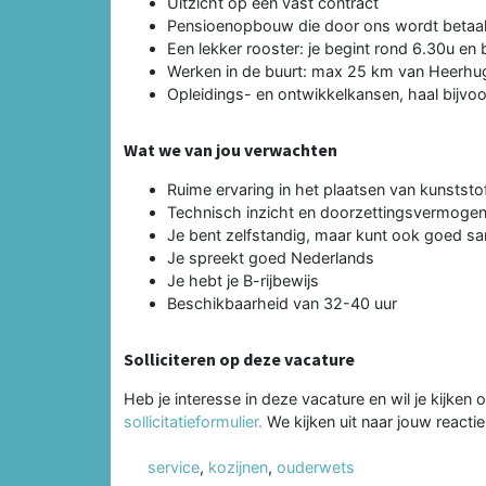
Uitzicht op een vast contract
Pensioenopbouw die door ons wordt betaa
Een lekker rooster: je begint rond 6.30u en
Werken in de buurt: max 25 km van Heerh
Opleidings- en ontwikkelkansen, haal bijvoo
Wat we van jou verwachten
Ruime ervaring in het plaatsen van kunststo
Technisch inzicht en doorzettingsvermoge
Je bent zelfstandig, maar kunt ook goed 
Je spreekt goed Nederlands
Je hebt je B-rijbewijs
Beschikbaarheid van 32-40 uur
Solliciteren op deze vacature
Heb je interesse in deze vacature en wil je kijken 
sollicitatieformulier.
We kijken uit naar jouw reactie
service
,
kozijnen
,
ouderwets