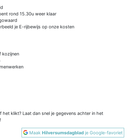
ld
 bent rond 15.30u weer klaar
ugowaard
rbeeld je E-rijbewijs op onze kosten
f kozijnen
n
samenwerken
of het klikt? Laat dan snel je gegevens achter in het
!
Maak
Hilversumsdagblad
je Google-favoriet