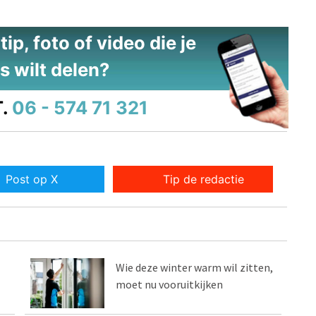
ip, foto of video die je
s wilt delen?
.
06 - 574 71 321
Post op X
Tip de redactie
Wie deze winter warm wil zitten,
moet nu vooruitkijken