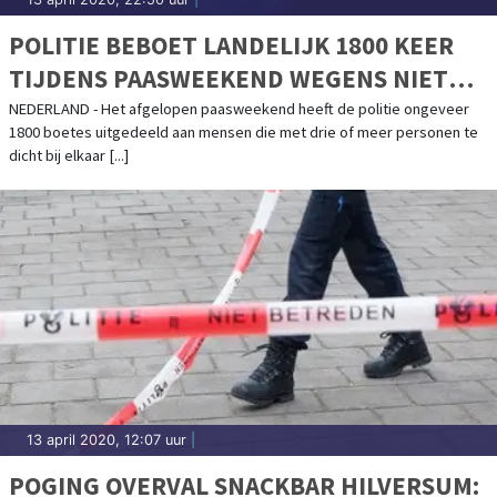
POLITIE BEBOET LANDELIJK 1800 KEER
TIJDENS PAASWEEKEND WEGENS NIET
NALEVEN MAATREGELEN
NEDERLAND - Het afgelopen paasweekend heeft de politie ongeveer
1800 boetes uitgedeeld aan mensen die met drie of meer personen te
dicht bij elkaar [...]
13 april 2020, 12:07 uur
|
POGING OVERVAL SNACKBAR HILVERSUM: