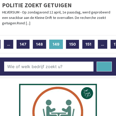
POLITIE ZOEKT GETUIGEN
HILVERSUM - Op zondagavond 12 april, 1e paasdag, werd geprobeerd
een snackbar aan de Kleine Drift te overvallen. De recherche zoekt
getuigen.Rond [...]
...
147
148
149
(current)
150
151
...
1