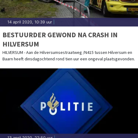
14 april 2020, 10:39 uur
|
BESTUURDER GEWOND NA CRASH IN
HILVERSUM
HILVERSUM - Aan de Hilversumsestraatweg /N415 tussen Hilversum en
Baarn heeft dinsdagochtend rond tien uur een ongeval plaatsgevonden.
13 april 2020, 22:50 uur
|