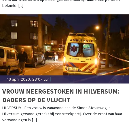
bekneld. [...]
16 april 2020, 23:07 uur
|
VROUW NEERGESTOKEN IN HILVERSUM:
DADERS OP DE VLUCHT
HILVERSUM - Een vrouw is vanavond aan de Simon Stevinweg in
Hilversum gewond geraakt bij een steekpartij. Over de ernst van haar
verwondingen is [...]