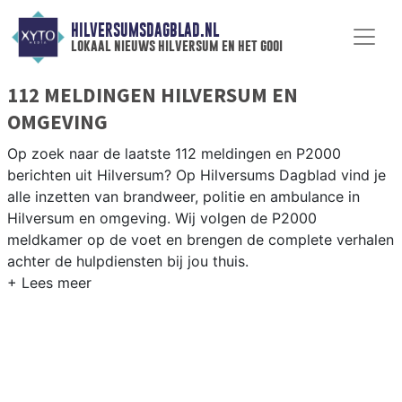
HILVERSUMSDAGBLAD.NL
lokaal nieuws hilversum en het gooi
112 MELDINGEN HILVERSUM EN
OMGEVING
Op zoek naar de laatste 112 meldingen en P2000
berichten uit Hilversum? Op Hilversums Dagblad vind je
alle inzetten van brandweer, politie en ambulance in
Hilversum en omgeving. Wij volgen de P2000
meldkamer op de voet en brengen de complete verhalen
achter de hulpdiensten bij jou thuis.
P2000 MELDINGEN HILVERSUM
Van incidenten op de A1 en de N525 tot meldingen in
Hilversum-Noord, Kerkelanden en rondom de Media
Park-omgeving — onze redactie brengt het 112-nieuws.