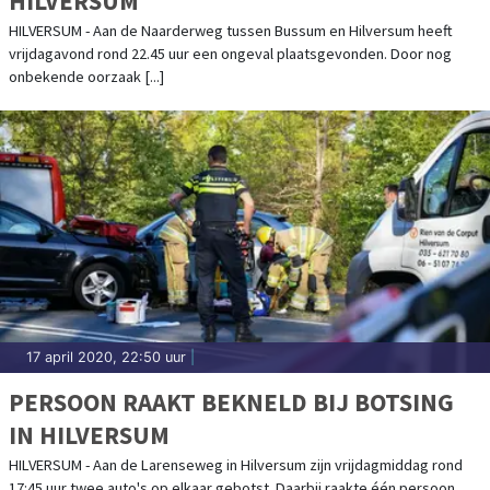
HILVERSUM
HILVERSUM - Aan de Naarderweg tussen Bussum en Hilversum heeft
vrijdagavond rond 22.45 uur een ongeval plaatsgevonden. Door nog
onbekende oorzaak [...]
17 april 2020, 22:50 uur
|
PERSOON RAAKT BEKNELD BIJ BOTSING
IN HILVERSUM
HILVERSUM - Aan de Larenseweg in Hilversum zijn vrijdagmiddag rond
17:45 uur twee auto's op elkaar gebotst. Daarbij raakte één persoon