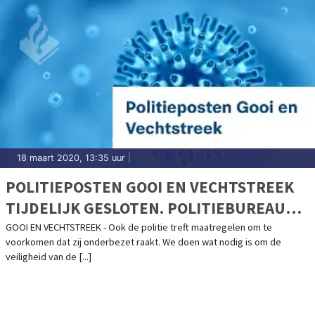
18 maart 2020, 13:35 uur
|
POLITIEPOSTEN GOOI EN VECHTSTREEK
TIJDELIJK GESLOTEN. POLITIEBUREAUS
WEL OPEN.
GOOI EN VECHTSTREEK - Ook de politie treft maatregelen om te
voorkomen dat zij onderbezet raakt. We doen wat nodig is om de
veiligheid van de [...]