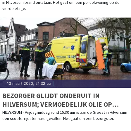
in Hilversum brand ontstaan. Het gaat om een portiekwoning op de
vierde etage.
13 maart 2020, 21:32 uur
|
BEZORGER GLIJDT ONDERUIT IN
HILVERSUM; VERMOEDELIJK OLIE OP
KLINKERS
HILVERSUM - Vrijdagmiddag rond 15:30 uur is aan de Groest in Hilversum
een scooterrijdster hard gevallen. Het gaat om een bezorgster.