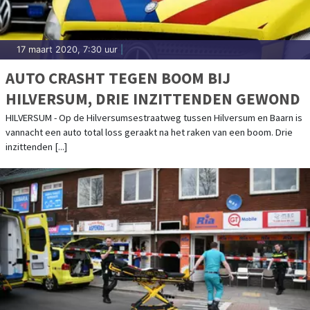
17 maart 2020, 7:30 uur
|
AUTO CRASHT TEGEN BOOM BIJ
HILVERSUM, DRIE INZITTENDEN GEWOND
HILVERSUM - Op de Hilversumsestraatweg tussen Hilversum en Baarn is
vannacht een auto total loss geraakt na het raken van een boom. Drie
inzittenden [...]