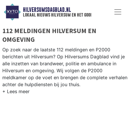
HILVERSUMSDAGBLAD.NL
lokaal nieuws hilversum en het gooi
112 MELDINGEN HILVERSUM EN
OMGEVING
Op zoek naar de laatste 112 meldingen en P2000
berichten uit Hilversum? Op Hilversums Dagblad vind je
alle inzetten van brandweer, politie en ambulance in
Hilversum en omgeving. Wij volgen de P2000
meldkamer op de voet en brengen de complete verhalen
achter de hulpdiensten bij jou thuis.
P2000 MELDINGEN HILVERSUM
Van incidenten op de A1 en de N525 tot meldingen in
Hilversum-Noord, Kerkelanden en rondom de Media
Park-omgeving — onze redactie brengt het 112-nieuws.