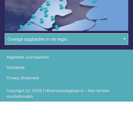
Overige dagbladen in de regio
Algemene voorwaarden
Disclaimer
Privacy Statement
Copyright (c) 2026 | Hilversumsdagblad.nl - Alle rechten
voorbehouden