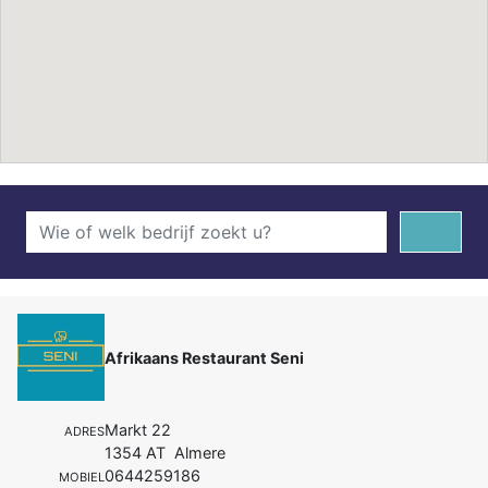
Afrikaans Restaurant Seni
Markt 22
ADRES
1354 AT Almere
0644259186
MOBIEL