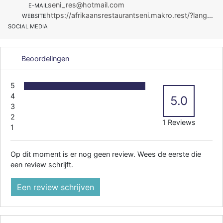
seni_res@hotmail.com
E-MAIL
https://afrikaansrestaurantseni.makro.rest/?lang=nl#
WEBSITE
SOCIAL MEDIA
Beoordelingen
5
4
5.0
3
2
1 Reviews
1
Op dit moment is er nog geen review. Wees de eerste die
een review schrijft.
Een review schrijven