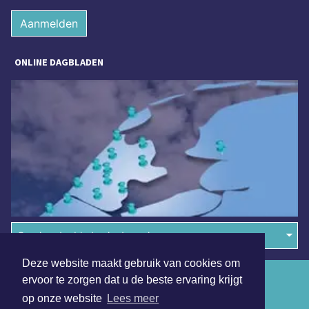
Aanmelden
ONLINE DAGBLADEN
Overige dagbladen in de regio
Deze website maakt gebruik van cookies om
Algemene voorwaarden
ervoor te zorgen dat u de beste ervaring krijgt
op onze website
Lees meer
Disclaimer